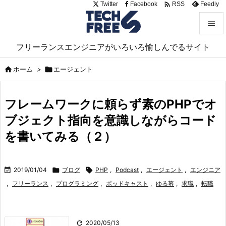

Twitter
Facebook
Feedly
RSS


フリーランスエンジニアがいろいろ愉しんでるサイト
メニュ


ホーム
>

エージェント
サイド

フレームワークに頼らず素のPHPでオ
前へ
ブジェクト指向を意識しながらコード

次へ
を書いてみる（２）

検索

2019/01/04

ブログ

PHP
,
Podcast
,
エージェント
,
エンジニア
,
フリーランス
,
プログラミング
,
ポッドキャスト
,
ゆる募
,
求職
,
転職

2020/05/13