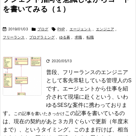
を書いてみる（１）

2019/01/03

ブログ

PHP
,
エージェント
,
エンジニア
,
フリーランス
,
プログラミング
,
ゆる募
,
求職
,
転職

2020/05/13
普段、フリーランスのエンジニア
として客先常駐している管理人のS
です。
エージェントから仕事を紹
介されて現場に赴くという、いわ
ゆるSESな案件に携わっておりま
す。
この記事を書いているの
この記事を書いたきっかけ
は、現在の契約があと３カ月ぐらいで更新（年度末
まで）、というタイミング。
このまま行けば、相当