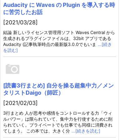
Audacity に Waves の Plugin を導入する時
に苦労したお話
[2021/03/28]
結論 新しいライセンス管理用ソフト Waves Central から
生成されるプラグインファイルは、32bit アプリである
Audacity (記事執筆時点の最新版3.0.0でもいま
…[続き
を読む]
[読書3行まとめ] 自分を操る超集中力／メン
タリストDaigo（師匠）
[2021/02/03]
3行まとめ 人が思考や感情をコントロールする力「ウィ
ルパワー」は限られていて、集中力を行使するために削
られていく。プライベートでも仕事でも同様に消費され
てしまう。 この本では、大きく分
…[続きを読む]