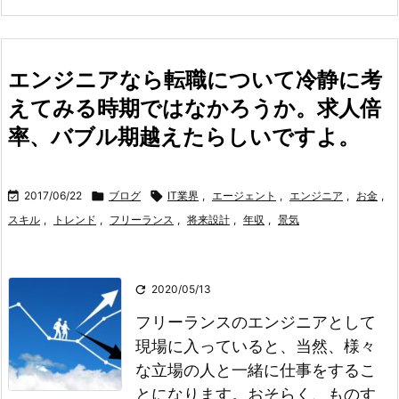
エンジニアなら転職について冷静に考
えてみる時期ではなかろうか。求人倍
率、バブル期越えたらしいですよ。

2017/06/22

ブログ

IT業界
,
エージェント
,
エンジニア
,
お金
,
スキル
,
トレンド
,
フリーランス
,
将来設計
,
年収
,
景気

2020/05/13
フリーランスのエンジニアとして
現場に入っていると、当然、様々
な立場の人と一緒に仕事をするこ
とになります。
おそらく、ものす