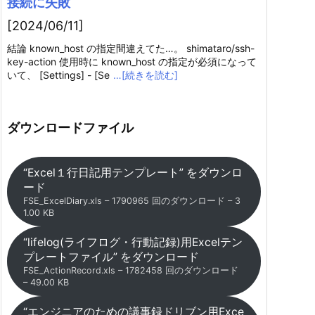
接続に失敗
[2024/06/11]
結論 known_host の指定間違えてた…。 shimataro/ssh-
key-action 使用時に known_host の指定が必須になって
いて、 [Settings] - [Se
…[続きを読む]
ダウンロードファイル
“Excel１行日記用テンプレート” をダウンロ
ード
FSE_ExcelDiary.xls – 1790965 回のダウンロード – 3
1.00 KB
“lifelog(ライフログ・行動記録)用Excelテン
プレートファイル” をダウンロード
FSE_ActionRecord.xls – 1782458 回のダウンロード
– 49.00 KB
“エンジニアのための議事録ドリブン用Exce