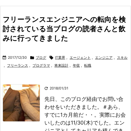
フリーランスエンジニアへの転向を検
討されている当ブログの読者さんと飲
みに行ってきました

2017/12/30

ブログ

IT業界
,
エージェント
,
エンジニア
,
スキル
,
フリーランス
,
プログラマ
,
将来設計
,
年収
,
転職

2018/01/31
先日、このブログ経由でお問い合
わせをいただきました。
＃あら、
すでに1カ月前だ・・。実際にお会
いしたのは11/30(木)でした。
エン
ジニアとしてキャリアを積んでき