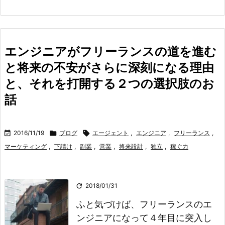
エンジニアがフリーランスの道を進む
と将来の不安がさらに深刻になる理由
と、それを打開する２つの選択肢のお
話

2016/11/19

ブログ

エージェント
,
エンジニア
,
フリーランス
,
マーケティング
,
下請け
,
副業
,
営業
,
将来設計
,
独立
,
稼ぐ力

2018/01/31
ふと気づけば、フリーランスのエ
ンジニアになって４年目に突入し