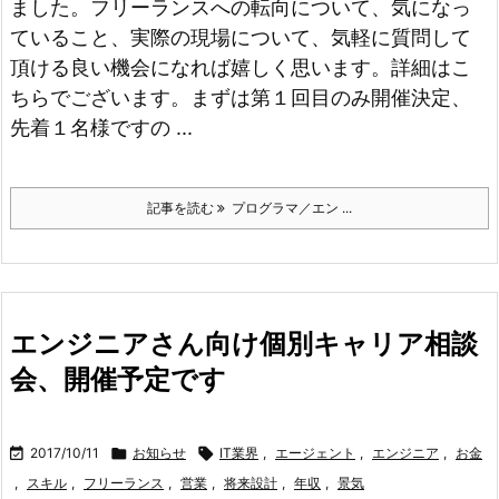
ました。
フリーランスへの転向について、気になっ
ていること、実際の現場について、気軽に質問して
頂ける良い機会になれば嬉しく思います。
詳細はこ
ちらでございます。
まずは第１回目のみ開催決定、
先着１名様ですの ...
記事を読む
プログラマ／エン ...
エンジニアさん向け個別キャリア相談
会、開催予定です

2017/10/11

お知らせ

IT業界
,
エージェント
,
エンジニア
,
お金
,
スキル
,
フリーランス
,
営業
,
将来設計
,
年収
,
景気