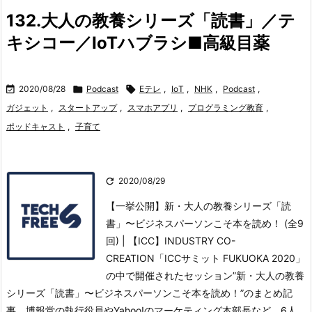
132.大人の教養シリーズ「読書」／テ
キシコー／IoTハブラシ■高級目薬

2020/08/28

Podcast

Eテレ
,
IoT
,
NHK
,
Podcast
,
ガジェット
,
スタートアップ
,
スマホアプリ
,
プログラミング教育
,
ポッドキャスト
,
子育て

2020/08/29
【一挙公開】新・大人の教養シリーズ「読
書」〜ビジネスパーソンこそ本を読め！ (全9
回) | 【ICC】INDUSTRY CO-
CREATION「ICCサミット FUKUOKA 2020」
の中で開催されたセッション”新・大人の教養
シリーズ「読書」〜ビジネスパーソンこそ本を読め！”のまとめ記
事。
博報堂の執行役員やYahoo!のマーケティング本部長など、6人