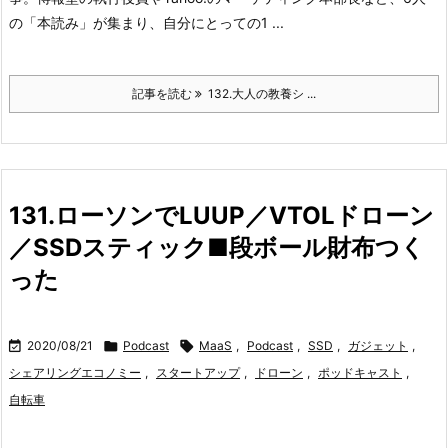
の「本読み」が集まり、自分にとっての1 ...
記事を読む
132.大人の教養シ ...
131.ローソンでLUUP／VTOLドローン
／SSDスティック■段ボール財布つく
った

2020/08/21

Podcast

MaaS
,
Podcast
,
SSD
,
ガジェット
,
シェアリングエコノミー
,
スタートアップ
,
ドローン
,
ポッドキャスト
,
自転車