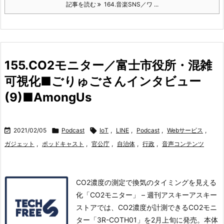
記事を読む
164.音楽SNS／ワ ...
155.CO2モニター／富士市役所・混雑
可視化■ごりゅごさんインタビュー
(9)■AmongUs

2021/02/05

Podcast

IoT
,
LINE
,
Podcast
,
Webサービス
,
ガジェット
,
ポッドキャスト
,
官公庁
,
自治体
,
行政
,
音声コンテンツ
CO2濃度の測定で換気のタイミングを見える
化「CO2モニター」 – 週刊アスキーアスキー
ストアでは、CO2濃度が計測できるCO2モニ
ター「3R-COTH01」を2月上旬に発売。
本体