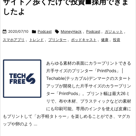
サイト／歩くだけで投資■採用できま
したよ

2020/07/10

Podcast

MoneyHack
,
Podcast
,
ガジェット
,
スマホアプリ
,
トレンド
,
プリンター
,
ポッドキャスト
,
健康
,
投資
あらゆる素材の表面にカラープリントできる
片手サイズのプリンター「PrintPods」 |
Techable(テッカブル)デンマークのスタート
アップが開発した片手サイズのカラープリン
ター「PrintPods」。
プリント幅は最大26ミ
リで、布や木材、プラスティックなどの素材
にも印刷可能。
専用のインクを使えば皮膚に
もプリントして「お手軽タトゥー」を楽しめることができ、マグカ
ップや卵のよう ...