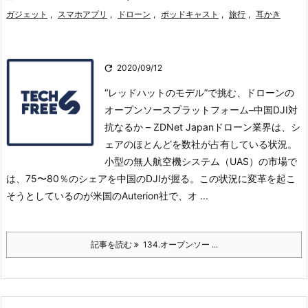
ガジェット
,
スマホアプリ
,
ドローン
,
ポッドキャスト
,
旅行
,
耳かき

2020/09/12
“レッドハットのモデル”で挑む、ドローンの
オープンソースプラットフォーム–中国DJI対
抗なるか – ZDNet Japanドローン業界は、シ
ェアのほとんどを数社が占有している状況。
小型の無人航空機システム（UAS）の市場で
は、75〜80％のシェアを中国のDJIが握る。
この状況に変革を起こ
そうとしているのが米国のAuterion社で、オ ...
記事を読む
134.オープンソー ...