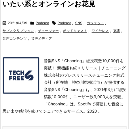
いたい系とオンラインお花見

2021/04/09

Podcast

Podcast
,
SNS
,
ガジェット
,
サブスクリプション
,
チャージャー
,
ポッドキャスト
,
ワイヤレス
,
充電
,
音声コンテンツ
,
音声メディア
音楽SNS「Chooning」総投稿数10,000件を
突破！ 新機能も続々リリース｜チューニング
株式会社のプレスリリースチューニング株式
会社（所在地：神奈川県横浜市）が提供する
音楽SNS「Chooning」は、2021年3月に総投
稿数10,000件、ユーザー数3,000人を突破。
「Chooning」は、Spotifyで視聴した音楽に
思い出や感想を載せてシェアできるサービス。
2020 ...