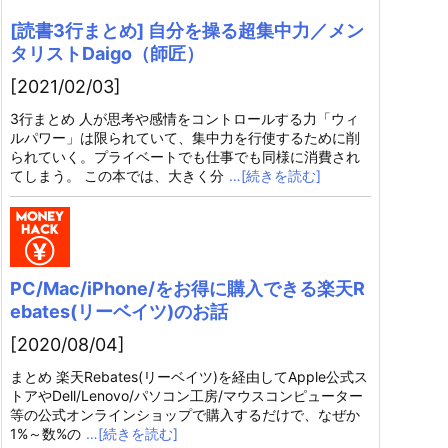
[読書3行まとめ] 自分を操る超集中力／メン
タリストDaigo（師匠）
[2021/02/03]
3行まとめ 人が思考や感情をコントロールする力「ウィ
ルパワー」は限られていて、集中力を行使するために削
られていく。プライベートでも仕事でも同様に消費され
てしまう。 この本では、大きく分
…[続きを読む]
PC/Mac/iPhone/をお得に購入できる楽天R
ebates(リーベイツ)のお話
[2020/08/04]
まとめ 楽天Rebates(リーベイツ)を経由してApple公式ス
トアやDell/Lenovo/パソコン工房/マウスコンピューター
等の公式オンラインショップで購入するだけで、なぜか
1%～数%の
…[続きを読む]