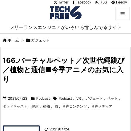

Twitter
Facebook
Feedly
RSS


フリーランスエンジニアがいろいろ愉しんでるサイト
メニュ


ホーム
>

ガジェット
サイド

166.バーチャルペット／次世代縄跳び
前へ
／植物と通信■今季アニメのお気に入

次へ
り

検索

2021/04/23

Podcast

Podcast
,
VR
,
ガジェット
,
ペット
,
ポッドキャスト
,
健康
,
植物
,
猫
,
音声コンテンツ
,
音声メディア

2021/04/24