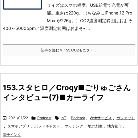
サイズはスマホ程度、USB給電で充電が可
能。重さは220g。（ちなみにiPhone 12 Pro
Max が226g。）
CO2濃度測定範囲はおよそ
400～5000ppm／温度測定範囲はおよそ- ...
記事を読む
155.CO2モニター ...
153.スタヒロ／Croqy■ごりゅごさん
インタビュー(7)■カーライフ

2021/01/22

Podcast

IoT
,
Podcast
,
Webサービス
,
ガジェット
,
スマホアプリ
,
ポッドキャスト
,
マッチング
,
地方創生
,
地方都市
,
電子インク