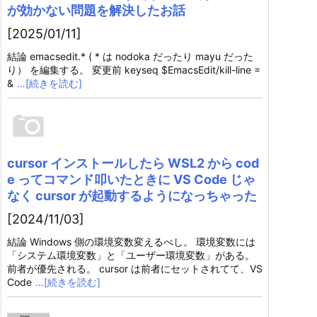
が効かない問題を解決したお話
[2025/01/11]
結論 emacsedit.* ( * は nodoka だったり mayu だった
り） を編集する。 変更前 keyseq $EmacsEdit/kill-line =
&
…[続きを読む]
cursor インストールしたら WSL2 から cod
e ってコマンド叩いたときに VS Code じゃ
なく cursor が起動するようになっちゃった
[2024/11/03]
結論 Windows 側の環境変数変えるべし。 環境変数には
「システム環境変数」と「ユーザー環境変数」がある。
前者が優先される。 cursor は前者にセットされてて、VS
Code
…[続きを読む]