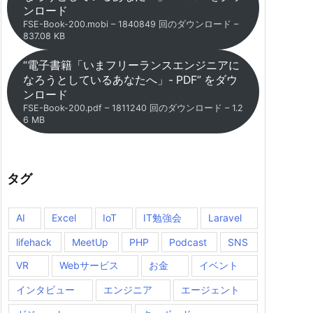
ンロード
FSE-Book-200.mobi – 1840849 回のダウンロード –
837.08 KB
“電子書籍「いまフリーランスエンジニアに
なろうとしているあなたへ」- PDF” をダウ
ンロード
FSE-Book-200.pdf – 1811240 回のダウンロード – 1.2
6 MB
タグ
AI
Excel
IoT
IT勉強会
Laravel
lifehack
MeetUp
PHP
Podcast
SNS
VR
Webサービス
お金
イベント
インタビュー
エンジニア
エージェント