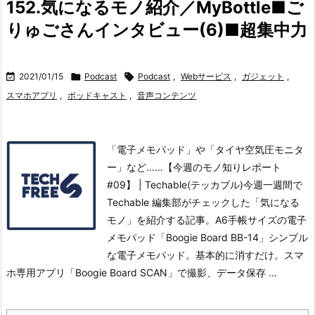
152.気になるモノ紹介／MyBottle■ご
りゅごさんインタビュー(6)■超集中力

2021/01/15

Podcast

Podcast
,
Webサービス
,
ガジェット
,
スマホアプリ
,
ポッドキャスト
,
音声コンテンツ
「電子メモパッド」や「タイヤ空気圧モニタ
ー」など……【今週のモノ知りレポート
#09】 | Techable(テッカブル)今週一週間で
Techable 編集部がチェックした「気になる
モノ」を紹介する記事。
A6手帳サイズの電子
メモパッド「Boogie Board BB-14」シンプル
な電子メモパッド。基本的に消すだけ。スマ
ホ専用アプリ「Boogie Board SCAN」で撮影、データ保存 ...