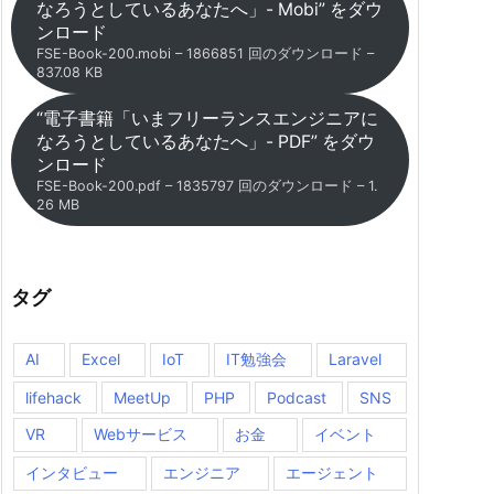
なろうとしているあなたへ」- Mobi” をダウ
ンロード
FSE-Book-200.mobi – 1866851 回のダウンロード –
837.08 KB
“電子書籍「いまフリーランスエンジニアに
なろうとしているあなたへ」- PDF” をダウ
ンロード
FSE-Book-200.pdf – 1835797 回のダウンロード – 1.
26 MB
タグ
AI
Excel
IoT
IT勉強会
Laravel
lifehack
MeetUp
PHP
Podcast
SNS
VR
Webサービス
お金
イベント
インタビュー
エンジニア
エージェント