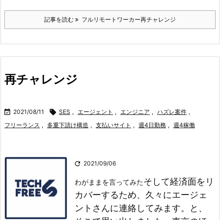
記事を読む
フルリモートワーカー再チャレンジ
再チャレンジ

2021/08/11

SES
,
エージェント
,
エンジニア
,
ハズレ案件
,
フリーランス
,
多重下請け構造
,
支払いサイト
,
週4日勤務
,
週4稼働

2021/09/06
そして経済面をリ
わがままを言ってみた
カバーするため、久々にエージェ
ントさんに連絡してみます。
と、