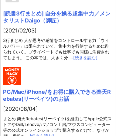
[読書3行まとめ] 自分を操る超集中力／メン
タリストDaigo（師匠）
[2021/02/03]
3行まとめ 人が思考や感情をコントロールする力「ウィ
ルパワー」は限られていて、集中力を行使するために削
られていく。プライベートでも仕事でも同様に消費され
てしまう。 この本では、大きく分
…[続きを読む]
PC/Mac/iPhone/をお得に購入できる楽天R
ebates(リーベイツ)のお話
[2020/08/04]
まとめ 楽天Rebates(リーベイツ)を経由してApple公式ス
トアやDell/Lenovo/パソコン工房/マウスコンピューター
等の公式オンラインショップで購入するだけで、なぜか
1%～数%の
…[続きを読む]