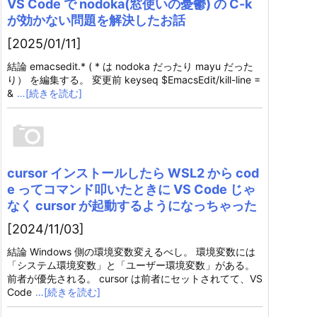
VS Code で nodoka(窓使いの憂鬱) の C-k
が効かない問題を解決したお話
[2025/01/11]
結論 emacsedit.* ( * は nodoka だったり mayu だった
り） を編集する。 変更前 keyseq $EmacsEdit/kill-line =
&
…[続きを読む]
cursor インストールしたら WSL2 から cod
e ってコマンド叩いたときに VS Code じゃ
なく cursor が起動するようになっちゃった
[2024/11/03]
結論 Windows 側の環境変数変えるべし。 環境変数には
「システム環境変数」と「ユーザー環境変数」がある。
前者が優先される。 cursor は前者にセットされてて、VS
Code
…[続きを読む]