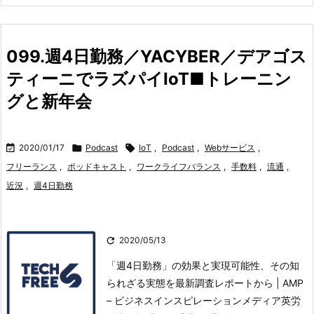
099.週4日勤務／YACYBER／デアゴス
ティーニでラズパイIoT■トレーニン
グと新年会

2020/01/17

Podcast

IoT
,
Podcast
,
Webサービス
,
フリーランス
,
ポッドキャスト
,
ワークライフバランス
,
手数料
,
流通
,
近況
,
週4日勤務

2020/05/13
「週4日勤務」の効果と実現可能性、その知
られざる実態を最新調査レポートから | AMP
– ビジネスインスピレーションメディア英労