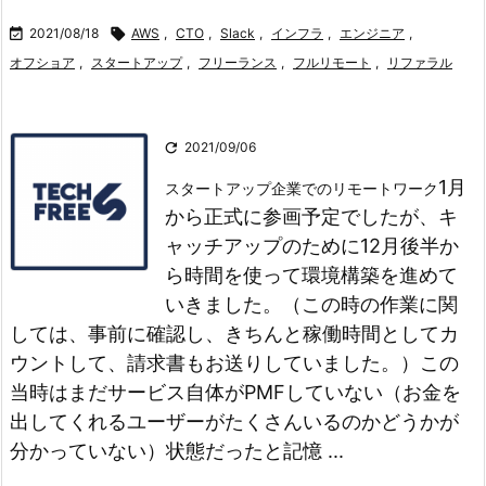

2021/08/18

AWS
,
CTO
,
Slack
,
インフラ
,
エンジニア
,
オフショア
,
スタートアップ
,
フリーランス
,
フルリモート
,
リファラル

2021/09/06
1月
スタートアップ企業でのリモートワーク
から正式に参画予定でしたが、キ
ャッチアップのために12月後半か
ら時間を使って環境構築を進めて
いきました。（この時の作業に関
しては、事前に確認し、きちんと稼働時間としてカ
ウントして、請求書もお送りしていました。）
この
当時はまだサービス自体がPMFしていない（お金を
出してくれるユーザーがたくさんいるのかどうかが
分かっていない）状態だったと記憶 ...