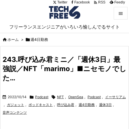

Twitter
Facebook
Feedly
RSS


フリーランスエンジニアがいろいろ愉しんでるサイト
メニュ


ホーム
>

週4日勤務
サイド

243.呼び込み君ミニ／「週休3日」最
前へ
強説／NFT「marimo」■ニセモノでし

次へ
た…

検索

2022/10/14

Podcast

NFT
,
OpenSea
,
Podcast
,
イーサリアム
,
ガジェット
,
ポッドキャスト
,
呼び込み君
,
週4日勤務
,
週休3日
,
音声コンテンツ