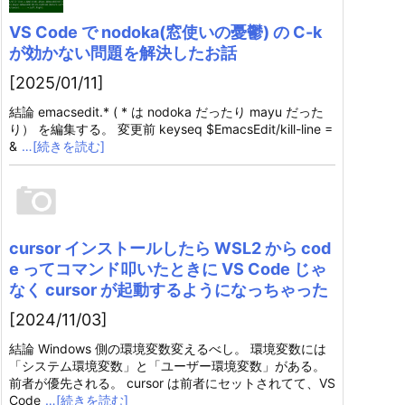
VS Code で nodoka(窓使いの憂鬱) の C-k
が効かない問題を解決したお話
[2025/01/11]
結論 emacsedit.* ( * は nodoka だったり mayu だった
り） を編集する。 変更前 keyseq $EmacsEdit/kill-line =
&
…[続きを読む]
cursor インストールしたら WSL2 から cod
e ってコマンド叩いたときに VS Code じゃ
なく cursor が起動するようになっちゃった
[2024/11/03]
結論 Windows 側の環境変数変えるべし。 環境変数には
「システム環境変数」と「ユーザー環境変数」がある。
前者が優先される。 cursor は前者にセットされてて、VS
Code
…[続きを読む]