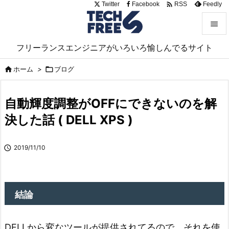

Twitter
Facebook
Feedly
RSS


フリーランスエンジニアがいろいろ愉しんでるサイト
メニュ

ホーム
>

ブログ

サイド

自動輝度調整がOFFにできないのを解
前へ
決した話 ( DELL XPS )

次へ

2019/11/10

検索
結論
DELLから変なツールが提供されてるので、それを使