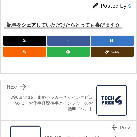

Posted by
S
記事をシェアしていただけたらとっても喜びます :)
B!

Copy

Next
090.ennize／まめハッカーさんインタビュ
ーVol.3・お仕事経歴後半とインプットのお
話■イベント

Prev