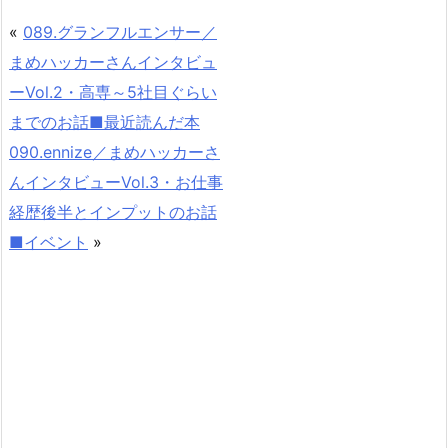
«
089.グランフルエンサー／
まめハッカーさんインタビュ
ーVol.2・高専～5社目ぐらい
までのお話■最近読んだ本
090.ennize／まめハッカーさ
んインタビューVol.3・お仕事
経歴後半とインプットのお話
■イベント
»