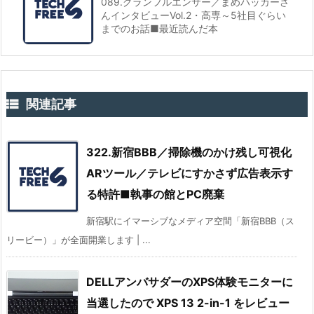
089.グランフルエンサー／まめハッカーさ
んインタビューVol.2・高専～5社目ぐらい
までのお話■最近読んだ本

関連記事
322.新宿BBB／掃除機のかけ残し可視化
ARツール／テレビにすかさず広告表示す
る特許■執事の館とPC廃棄
新宿駅にイマーシブなメディア空間「新宿BBB（ス
リービー）」が全面開業します | ...
DELLアンバサダーのXPS体験モニターに
当選したので XPS 13 2-in-1 をレビュー