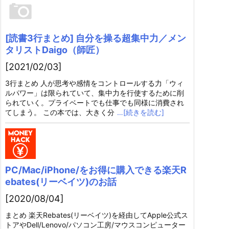
[読書3行まとめ] 自分を操る超集中力／メン
タリストDaigo（師匠）
[2021/02/03]
3行まとめ 人が思考や感情をコントロールする力「ウィ
ルパワー」は限られていて、集中力を行使するために削
られていく。プライベートでも仕事でも同様に消費され
てしまう。 この本では、大きく分
…[続きを読む]
PC/Mac/iPhone/をお得に購入できる楽天R
ebates(リーベイツ)のお話
[2020/08/04]
まとめ 楽天Rebates(リーベイツ)を経由してApple公式ス
トアやDell/Lenovo/パソコン工房/マウスコンピューター