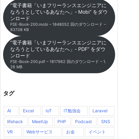
“電子書籍「いまフリーランスエンジニアに
なろうとしているあなたへ」- Mobi” をダウ
ンロード
FSE-Book-200.mobi – 1848052 回のダウンロード –
837.08 KB
“電子書籍「いまフリーランスエンジニアに
なろうとしているあなたへ」- PDF” をダウ
ンロード
FSE-Book-200.pdf – 1817962 回のダウンロード – 1.
26 MB
タグ
AI
Excel
IoT
IT勉強会
Laravel
lifehack
MeetUp
PHP
Podcast
SNS
VR
Webサービス
お金
イベント