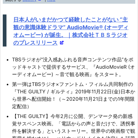
ー
ヤ
日本人がいまだかつて経験したことがない “主
ー
観の意識体験ドラマ” AudioMovie® (オーディ
オムービー) が誕生。｜株式会社ＴＢＳラジオ
のプレスリリース
TBSラジオが“没入感あふれる音声コンテンツ作品”をポ
ッドキャストで提供するサービス、『AudioMovieR (オ
ーディオムービー) ～音で観る映画』をスタート。
第一弾はTBSラジオ×ファントム・フィルム共同制作の
『THE GUILTY / ギルティ』2019年11月22日(金)日本か
ら世界へ配信開始！（～2020年11月21日までの1年間限
定配信）
【THE GUILTY】今年2月に公開、デンマーク発の新感
覚サスペンス映画。「電話からの声と音だけで、誘拐事
件を解決する」というストーリー。世界中の映画祭で観