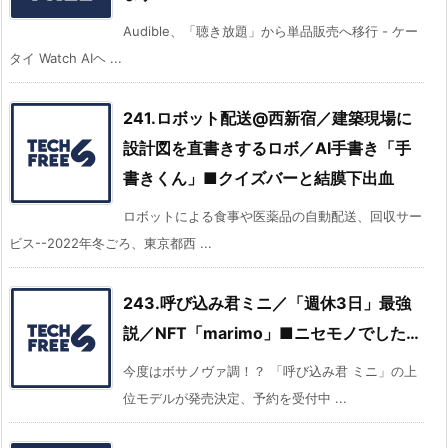
Audible、「聴き放題」から単品販売へ移行 - ケー
タイ Watch AIヘ ...
241.ロボット配送@西新宿／建築現場に
設計図を直書きするロボ／AI手書き「手
書きくん」■クイズバーと結膜下出血
ロボットによる食事や医薬品の自動配送、回収サー
ビス--2022年冬ごろ、東京都西 ...
243.呼び込み君ミニ／「週休3日」最強
説／NFT「marimo」■ニセモノでした…
今度はボサノヴァ調！？ 「呼び込み君 ミニ」の上
位モデルが発売決定、予約を受付中 ...