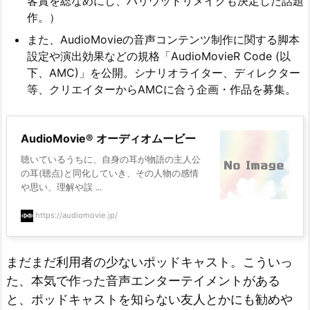
客賞を総なめにし、ハリウッドリメイクも決定した話題
作。）
また、AudioMovieの音声コンテンツ制作に関する脚本
設定や演出効果などの規格「AudioMovieR Code (以
下、AMC)」を公開。シナリオライター、ディレクター
等、クリエイターからAMCに合う企画・作品を募集。
AudioMovie® オーディオムービー
聴いているうちに、自身の耳が物語の主人公
の耳(聴点)と同化していき、その人物の感情
や思い、理解や誤 ...
https://audiomovie.jp/
まだまだ利用者の少ないポッドキャスト。こういっ
た、本気で作った音声エンターテイメントがある
と、ポッドキャストを知らない友人とかにも勧めや