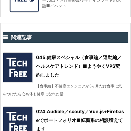
ーVol.3・お仕事経歴後半とインプットのお
話■イベント

関連記事
045.健康スペシャル（食事編／運動編／
ヘルスケアトレンド）■ようやくVPS契
約しました
【食事編】不健康エンジニアが3ヶ月だけ食事に気
をつけたら心も体も健康になれた話 ...
024.Audible／scouty／Vue.js+Firebas
eでポートフォリオ■転職系の相談増えて
ます