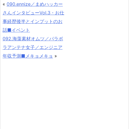
«
090.ennize／まめハッカー
さんインタビューVol.3・お仕
事経歴後半とインプットのお
話■イベント
092.海藻素材オムツ／パラボ
ラアンテナ女子／エンジニア
年収予測■メキョメキョ
»