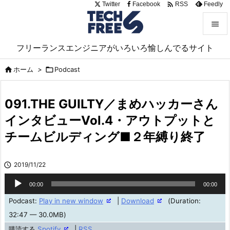

Twitter
Facebook
Feedly
RSS


フリーランスエンジニアがいろいろ愉しんでるサイト
メニュ

ホーム
>

Podcast

サイド

091.THE GUILTY／まめハッカーさん
前へ
インタビューVol.4・アウトプットと

チームビルディング■２年縛り終了
次へ

検索

2019/11/22
音
00:00
00:00
声
Podcast:
Play in new window
|
Download
(Duration:
プ
32:47 — 30.0MB)
レ
購読する
Spotify
|
RSS