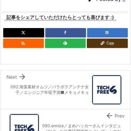
記事をシェアしていただけたらとっても喜びます :)
B!

Copy

Next
092.海藻素材オムツ／パラボラアンテナ女
子／エンジニア年収予測■メキョメキョ

Prev
090.ennize／まめハッカーさんインタビュ