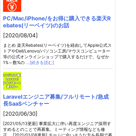
PC/Mac/iPhone/をお得に購入できる楽天R
ebates(リーベイツ)のお話
[2020/08/04]
まとめ 楽天Rebates(リーベイツ)を経由してApple公式ス
トアやDell/Lenovo/パソコン工房/マウスコンピューター
等の公式オンラインショップで購入するだけで、なぜか
1%～数%の
…[続きを読む]
Laravelエンジニア募集/フルリモート/急成
長SaaSベンチャー
[2020/06/30]
[2021/05/13更新] 事業拡大に伴い再度エンジニア採用す
すめるとのことで再募集。ミーティング情報なども修
正。 [2021/01/08更新] チームに合いそうな方を長期で募