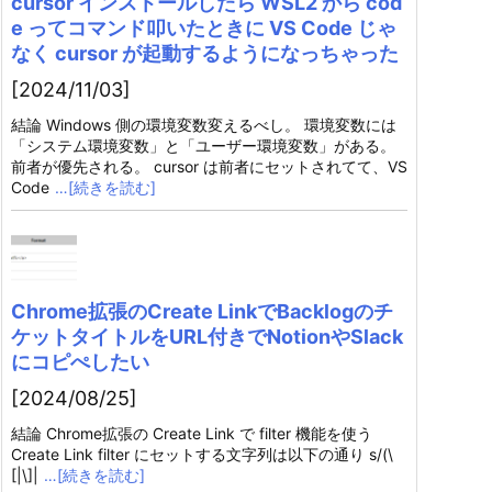
cursor インストールしたら WSL2 から cod
e ってコマンド叩いたときに VS Code じゃ
なく cursor が起動するようになっちゃった
[2024/11/03]
結論 Windows 側の環境変数変えるべし。 環境変数には
「システム環境変数」と「ユーザー環境変数」がある。
前者が優先される。 cursor は前者にセットされてて、VS
Code
…[続きを読む]
Chrome拡張のCreate LinkでBacklogのチ
ケットタイトルをURL付きでNotionやSlack
にコピぺしたい
[2024/08/25]
結論 Chrome拡張の Create Link で filter 機能を使う
Create Link filter にセットする文字列は以下の通り s/(\
[|\]|
…[続きを読む]