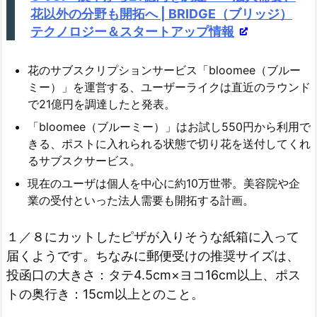
花以外の分野も開拓へ | BRIDGE（ブリッジ）
テクノロジー＆スタートアップ情報
花のサブスクリプションサービス「bloomee（ブルー
ミー）」を運営する、ユーザーライクは直近のラウンド
で21億円を調達したと発表。
「bloomee（ブルーミー）」はお試し550円から利用で
きる、ポストに入れられる状態で切り花を送付してくれ
るサブスクサービス。
現在のユーザは個人を中心に約10万世帯。美容院や企
業の受付といった法人需要も開拓する計画。
１／８にカットしたピザが入りそうな紙箱に入って
届くようです。ちなみに郵便受けの推奨サイズは、
投函口の大きさ：タテ4.5cm×ヨコ16cm以上、ポス
トの奥行き：15cm以上とのこと。