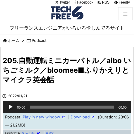

Twitter
Facebook
Feedly
RSS


フリーランスエンジニアがいろいろ愉しんでるサイト
メニュ

ホーム
>

Podcast

サイド

205.自動運転ミニカーバトル／aibo い
前へ
ちごミルク／bloomee■ふりかえりと

マイクラ英会話
次へ

検索

2022/01/21
音
00:00
00:00
声
Podcast:
Play in new window
|
Download
(Duration: 23:06
プ
— 21.2MB)
レ
購読する
Spotify
|
RSS