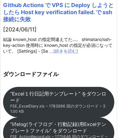
Github Actions で VPS に Deploy しようと
したら Host key verification failed. で ssh
接続に失敗
[2024/06/11]
結論 known_host の指定間違えてた…。 shimataro/ssh-
key-action 使用時に known_host の指定が必須になって
いて、 [Settings] - [Se
…[続きを読む]
ダウンロードファイル
“Excel１行日記用テンプレート” をダウンロ
ード
FSE_ExcelDiary.xls – 1783996 回のダウンロード – 3
1.00 KB
“lifelog(ライフログ・行動記録)用Excelテン
プレートファイル” をダウンロード
FSE_ActionRecord.xls – 1775646 回のダウンロード –