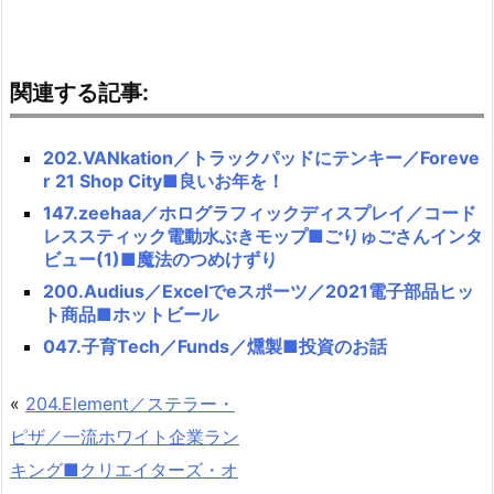
関連する記事:
202.VANkation／トラックパッドにテンキー／Foreve
r 21 Shop City■良いお年を！
147.zeehaa／ホログラフィックディスプレイ／コード
レススティック電動水ぶきモップ■ごりゅごさんインタ
ビュー(1)■魔法のつめけずり
200.Audius／Excelでeスポーツ／2021電子部品ヒッ
ト商品■ホットビール
047.子育Tech／Funds／燻製■投資のお話
«
204.Element／ステラー・
ピザ／一流ホワイト企業ラン
キング■クリエイターズ・オ