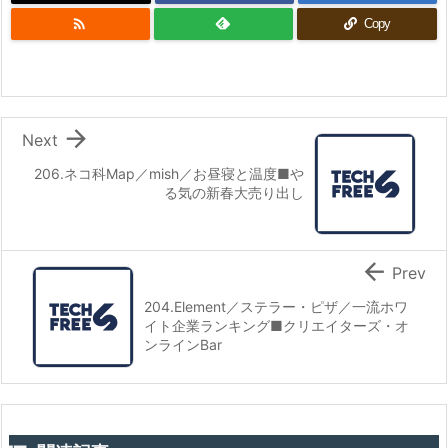

Copy

Next
206.ネコ科Map／mish／お昼寝と温度■や
る気の新春大売り出し

Prev
204.Element／ステラー・ピザ／一流ホワ
イト企業ランキング■クリエイターズ・オ
ンラインBar