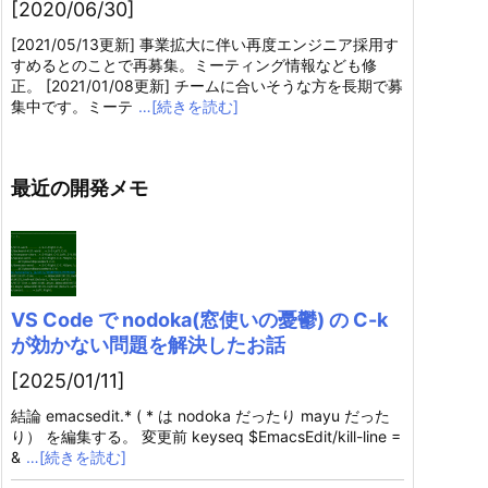
[2020/06/30]
[2021/05/13更新] 事業拡大に伴い再度エンジニア採用す
すめるとのことで再募集。ミーティング情報なども修
正。 [2021/01/08更新] チームに合いそうな方を長期で募
集中です。ミーテ
…[続きを読む]
最近の開発メモ
VS Code で nodoka(窓使いの憂鬱) の C-k
が効かない問題を解決したお話
[2025/01/11]
結論 emacsedit.* ( * は nodoka だったり mayu だった
り） を編集する。 変更前 keyseq $EmacsEdit/kill-line =
&
…[続きを読む]