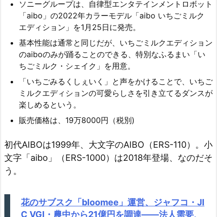
ソニーグループは、自律型エンタテインメントロボット
「aibo」の2022年カラーモデル「aibo いちごミルク
エディション」を1月25日に発売。
基本性能は通常と同じだが、いちごミルクエディション
のaiboのみが踊ることのできる、特別なふるまい「い
ちごミルク・シェイク」を用意。
「いちごみるくしぇいく」と声をかけることで、いちご
ミルクエディションの可愛らしさを引き立てるダンスが
楽しめるという。
販売価格は、19万8000円（税別)
初代AIBOは1999年、大文字のAIBO（ERS-110）。小
文字「aibo」（ERS-1000）は2018年登場、なのだそ
う。
花のサブスク「bloomee」運営、ジャフコ・JI
C VGI・農中から21億円を調達——法人需要、