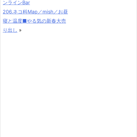
ンラインBar
206.ネコ科Map／mish／お昼
寝と温度■やる気の新春大売
り出し
»