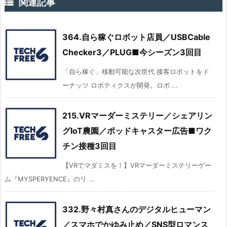

関連記事
364.自ら稼ぐロボット店員／USBCable
Checker3／PLUG■今シーズン3回目
「自ら稼ぐ」移動可能な次世代 接客ロボットをド
ーナッツ ロボティクスが開発。ロボ ...
215.VRマーダーミステリー／シェアリン
グIoT農園／ポッドキャスター広告■ワク
チン接種3回目
【VRでマダミスを！】VRマーダーミステリーゲー
ム『MYSPERYENCE』のリ ...
332.野々村真さんのデジタルヒューマン
／スマホでかゆみ止め／SNS型ロマンス