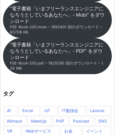
“電子書籍「いまフリーランスエンジニアに
なろうとしているあなたへ」- Mobi” をダウ
ンロード
FSE-Book-200.mobi – 1855401 回のダウンロード –
837.08 KB
“電子書籍「いまフリーランスエンジニアに
なろうとしているあなたへ」- PDF” をダウ
ンロード
FSE-Book-200.pdf – 1825295 回のダウンロード – 1.
26 MB
タグ
AI
Excel
IoT
IT勉強会
Laravel
lifehack
MeetUp
PHP
Podcast
SNS
VR
Webサービス
お金
イベント