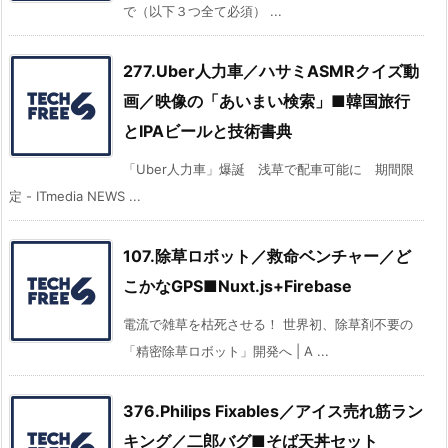
で（以下３つ全て必須） ...
277.Uber人力車／ハサミASMRクイズ動
画／映像の「あいまい検索」■韓国旅行
とIPAビールと技術書典
「Uber人力車」爆誕 浅草で配車可能に 期間限
定 - ITmedia NEWS ...
107.除草ロボット／救命ベンチャー／ど
こかなGPS■Nuxt.js+Firebase
電流で雑草を枯死させる！ 世界初、除草剤不要の
「精密除草ロボット」開発へ | A ...
376.Philips Fixables／アイス売れ筋ラン
キング／二郎バグ■そば天丼セット