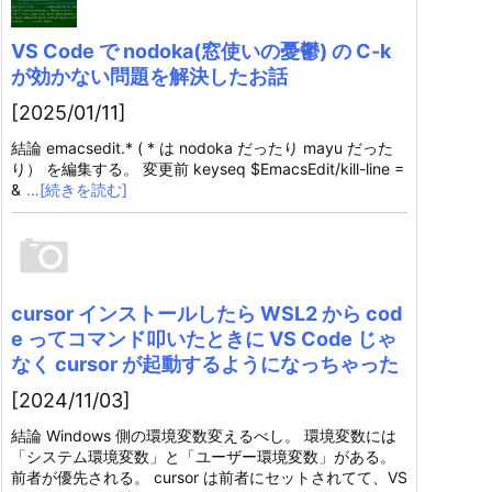
VS Code で nodoka(窓使いの憂鬱) の C-k
が効かない問題を解決したお話
[2025/01/11]
結論 emacsedit.* ( * は nodoka だったり mayu だった
り） を編集する。 変更前 keyseq $EmacsEdit/kill-line =
&
…[続きを読む]
cursor インストールしたら WSL2 から cod
e ってコマンド叩いたときに VS Code じゃ
なく cursor が起動するようになっちゃった
[2024/11/03]
結論 Windows 側の環境変数変えるべし。 環境変数には
「システム環境変数」と「ユーザー環境変数」がある。
前者が優先される。 cursor は前者にセットされてて、VS