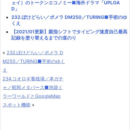
ェイ）のトークンエコノミー■海外ドラマ「UPLOA
D」
232.ぽけどらい／ポメラ DM250／TURING■手術のゆ
くえ
【2021/01更新】親指シフトでタイピング速度自己最高
記録を塗り替えるまでの道のり
«
232.ぽけどらい／ポメラ D
M250／TURING■手術のゆく
え
234.コオロギ養殖場／本ガチ
ャ／昭和メタバース■池袋ミ
ラーワールドとGoogleMap
スポット機能
»