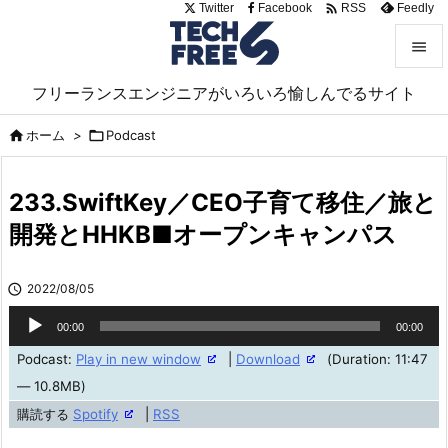

Twitter
Facebook
Feedly
RSS


フリーランスエンジニアがいろいろ愉しんでるサイト
メニュ

ホーム
>

Podcast

サイド

233.SwiftKey／CEO子育て移住／旅と
前へ
開発とHHKB■オープンキャンパス

次へ

2022/08/05

検索
音
00:00
00:00
声
Podcast:
Play in new window
|
Download
(Duration: 11:47
プ
— 10.8MB)
レ
購読する
Spotify
|
RSS
ー