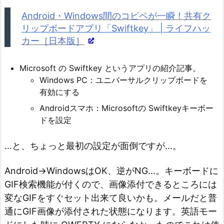
ヤ
Android・Windows間のコピペが一瞬！共有ク
ー
リップボードアプリ「Swiftkey」 | ライフハッ
カー［日本版］
Microsoft の Swiftkey というアプリの紹介記事。
Windows PC：ユニバーサルクリップボードを
有効にする
Androidスマホ：Microsoftの Swiftkeyキーボー
ドを設定
…と、ちょっと最初の設定が面倒ですが…。
Android→WindowsはOK、逆がNG…。キーボードに
GIF検索機能が付くので、画像添付できるところには
変なGIFをすぐセット出来て良いかも。メールだと普
通にGIF画像が添付された状態になります。英語モー