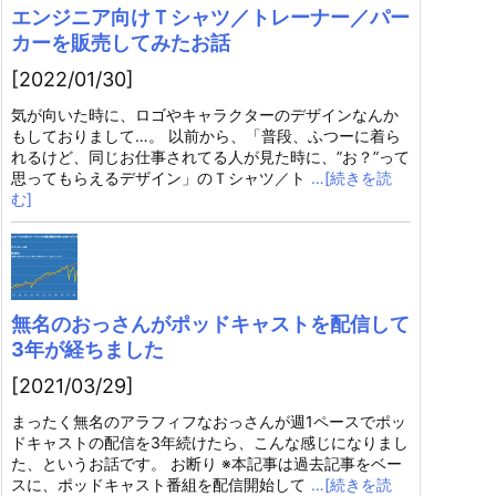
エンジニア向けＴシャツ／トレーナー／パー
カーを販売してみたお話
[2022/01/30]
気が向いた時に、ロゴやキャラクターのデザインなんか
もしておりまして…。 以前から、「普段、ふつーに着ら
れるけど、同じお仕事されてる人が見た時に、”お？”って
思ってもらえるデザイン」のＴシャツ／ト
…[続きを読
む]
無名のおっさんがポッドキャストを配信して
3年が経ちました
[2021/03/29]
まったく無名のアラフィフなおっさんが週1ペースでポッ
ドキャストの配信を3年続けたら、こんな感じになりまし
た、というお話です。 お断り ※本記事は過去記事をベー
スに、ポッドキャスト番組を配信開始して
…[続きを読