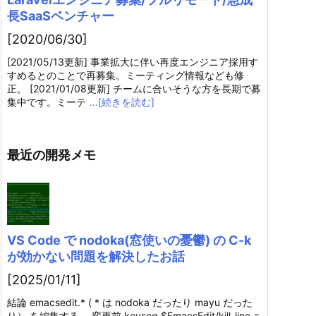
長SaaSベンチャー
[2020/06/30]
[2021/05/13更新] 事業拡大に伴い再度エンジニア採用す
すめるとのことで再募集。ミーティング情報なども修
正。 [2021/01/08更新] チームに合いそうな方を長期で募
集中です。ミーテ
…[続きを読む]
最近の開発メモ
VS Code で nodoka(窓使いの憂鬱) の C-k
が効かない問題を解決したお話
[2025/01/11]
結論 emacsedit.* ( * は nodoka だったり mayu だった
り） を編集する。 変更前 keyseq $EmacsEdit/kill-line =