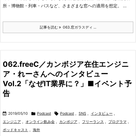
所・博物館・列車・バスなど、さまざまな窓への適用を想定。 ...
記事を読む
063.窓ガラスディ ...
062.freeC／カンボジア在住エンジニ
ア・れーさんへのインタビュー
Vol.2「なぜIT業界に？」■イベント予
告

2019/05/10

Podcast

Podcast
,
SNS
,
インタビュー
,
エンジニア
,
オンライン飲み会
,
カンボジア
,
フリーランス
,
プログラマ
,
ポッドキャスト
,
海外