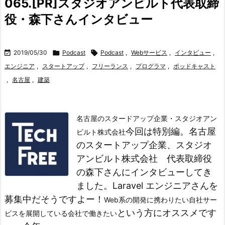
065.[PR]スタジオアンビルト代表取締
役・森下さんインタビュー

2019/05/30

Podcast

Podcast
,
Webサービス
,
インタビュー
,
エンジニア
,
スタートアップ
,
フリーランス
,
プログラマ
,
ポッドキャスト
,
名古屋
,
建築
名古屋のスタードアップ企業・スタジオアン
今回は特別編。
名古屋
ビルト株式会社
のスタートアップ企業、スタジオ
アンビルト株式会社 代表取締役
の森下さんにインタビューしてき
ました。
Laravel エンジニアさんを
募集中だそうですよー！
Web系の開発に携わりたい
自社サー
という方にオススメです
ビスを展開している会社で働きたい