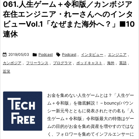
061.人生ゲーム＋令和版／カンボジア
在住エンジニア・れーさんへのインタ
ビューVol.1「なぜまた海外へ？」■10
連休

2019/05/03

Podcast

Podcast
,
インタビュー
,
エンジニア
,
カンボジア
,
フリーランス
,
プログラマ
,
ポッドキャスト
,
海外
,
英語
,
近況
お金を集めない人生ゲームとは？「人生ゲー
ム＋令和版」を徹底解説！ – bouncy/バウン
シー新元号とともに発表されたその名も「人
生ゲーム＋令和版」
令和版最大の特徴はゲー
ムの目的がお金を集め資産を増やすのではな
く、フォロワーを集めてインフルエンサーに