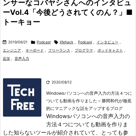
ンサーなコバヤシさんへのインタビュ
ーVol.4「今後どうされてくのん？」■
トーキョー

2019/06/21

Podcast

lifehack
,
Podcast
,
インタビュー
,
エンジニア
,
キーボード
,
フリーランス
,
プログラマ
,
ポッドキャスト
,
近況
,
音声入力

2020/08/12
Windowsパソコンへの音声入力の方法４つに
ついても動画を作りました – 勝間和代が徹底
的にマニアックな話をアップするブログ
Windowsパソコンへの音声入力の
方法４つについても動画を作りま
した
知らないツールが紹介されていて、とっても参