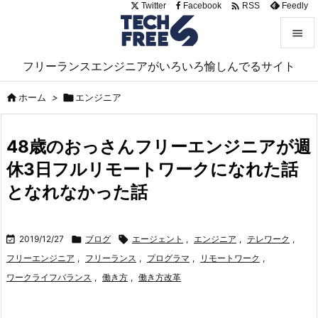

Twitter
Facebook
Feedly
RSS


フリーランスエンジニアがいろいろ愉しんでるサイト
メニュ


ホーム
>

エンジニア
サイド

48歳のおっさんフリーエンジニアが週
前へ
休3日フルリモートワークになれた話

次へ
となれなかった話

検索

2019/12/27

ブログ

エージェント
,
エンジニア
,
テレワーク
,
フリーエンジニア
,
フリーランス
,
プログラマ
,
リモートワーク
,
ワークライフバランス
,
働き方
,
働き方改革