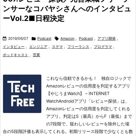
ンサーなコバヤシさんへのインタビュ
ーVol.2■日程決定

2019/06/07

Podcast

Amazon
,
Podcast
,
アプリ開発
,
インタビュー
,
エンジニア
,
ステマ
,
フリーランス
,
プログラマ
,
ポッドキャスト
,
営業
これなら信頼できるかも！ 独自ロジックで
Amazonレビューの信用度を判定するアプリ
【やじうまWatch】 – INTERNET
WatchAndroidアプリ「レビュー探偵」は、
Amazonレビューの信用度を判定してくれる
アプリ。
判定はS（最高）からF（最低）まで
の7段階で、疑わしいレビューを除外した場
合の5段階評価も表示してくれる。
初期リリース段階で少なくとも数