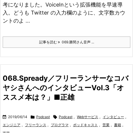
考になりました。
VoiceInという拡張機能を早速導
入。どうも Twitter の入力欄のように、文字数カウ
ントのよ ...
記事を読む
069.勝間さん音声 ...
068.Spready／フリーランサーなコバ
ヤシさんへのインタビューVol.3「オ
ススメ本は？」■正雄

2019/06/14

Podcast

Podcast
,
Webサービス
,
インタビュー
,
エンジニア
,
フリーランス
,
プログラマ
,
ポッドキャスト
,
営業
,
書籍
,
近況