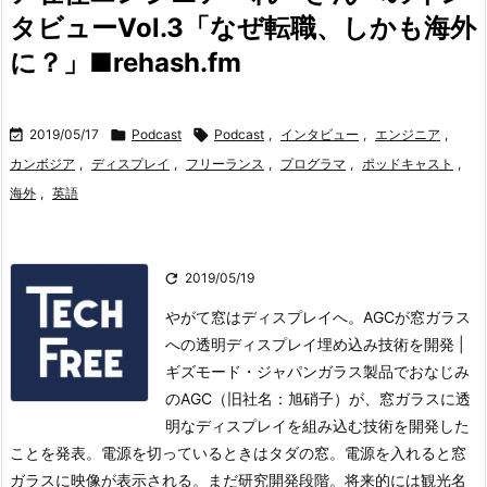
タビューVol.3「なぜ転職、しかも海外
に？」■rehash.fm

2019/05/17

Podcast

Podcast
,
インタビュー
,
エンジニア
,
カンボジア
,
ディスプレイ
,
フリーランス
,
プログラマ
,
ポッドキャスト
,
海外
,
英語

2019/05/19
やがて窓はディスプレイへ。AGCが窓ガラス
への透明ディスプレイ埋め込み技術を開発 |
ギズモード・ジャパンガラス製品でおなじみ
のAGC（旧社名：旭硝子）が、窓ガラスに透
明なディスプレイを組み込む技術を開発した
ことを発表。
電源を切っているときはタダの窓。電源を入れると窓
ガラスに映像が表示される。
まだ研究開発段階。将来的には観光名