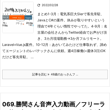

2022/02/28
まとめ1-3月：電気系巨大SIerで客先常駐、
JavaとC#の案件。休みが取りやすいという
理由で4年ぐらい惰性でやってた。
4-9月：名
古屋の会社さんからTwitter経由でお声がけ頂
き、3カ月現場勤務→3か月フルリモート。
Laravel+Vue.js案件。
10-12月：あがいてみたけど仕事取れず、諦め
てエージェントのレバテックさんに依頼。週4日稼働(=週休3日)OK
だけど客先常駐。 ...
記事を読む
48歳のおっさんフ ...
069.勝間さん音声入力動画／フリーラ