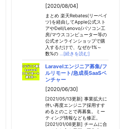
[2020/08/04]
まとめ 楽天Rebates(リーベイ
ツ)を経由してApple公式スト
アやDell/Lenovo/パソコン工
房/マウスコンピューター等の
公式オンラインショップで購
入するだけで、なぜか1%～
数%の
…[続きを読む]
Laravelエンジニア募集/フ
ルリモート/急成長SaaSベ
ンチャー
[2020/06/30]
[2021/05/13更新] 事業拡大に
伴い再度エンジニア採用すす
めるとのことで再募集。ミー
ティング情報なども修正。
[2021/01/08更新] チームに合