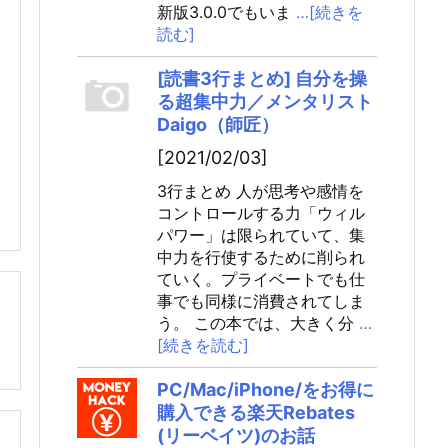
新版3.0.0でもいま
…[続きを
読む]
[読書3行まとめ] 自分を操
る超集中力／メンタリスト
Daigo（師匠）
[2021/02/03]
3行まとめ 人が思考や感情を
コントロールする力「ウィル
パワー」は限られていて、集
中力を行使するために削られ
ていく。プライベートでも仕
事でも同様に消費されてしま

う。 この本では、大きく分
…
[続きを読む]
PC/Mac/iPhone/をお得に
購入できる楽天Rebates
(リーベイツ)のお話