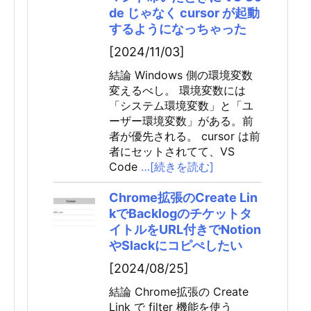
de じゃなく cursor が起動
するようになっちゃった
[2024/11/03]
結論 Windows 側の環境変数
変えるべし。 環境変数には
「システム環境変数」と「ユ
ーザー環境変数」がある。前
者が優先される。 cursor は前
者にセットされてて、VS
Code
…[続きを読む]
Chrome拡張のCreate Lin
kでBacklogのチケットタ
イトルをURL付きでNotion
やSlackにコピぺしたい
[2024/08/25]
結論 Chrome拡張の Create
Link で filter 機能を使う