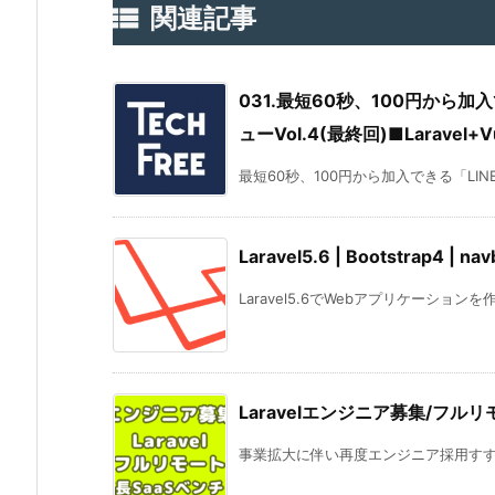

関連記事
031.最短60秒、100円から加
ューVol.4(最終回)■Laravel+Vu
最短60秒、100円から加入できる「LINEほけ
Laravel5.6 | Bootstrap
Laravel5.6でWebアプリケーション
Laravelエンジニア募集/フル
事業拡大に伴い再度エンジニア採用すすめ