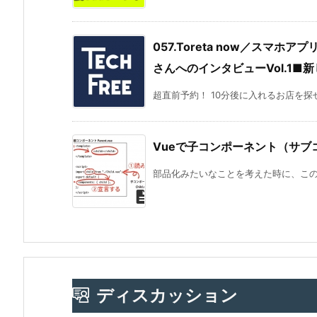
057.Toreta now／スマ
さんへのインタビューVol.1■
超直前予約！ 10分後に入れるお店を探せる｢T
Vueで子コンポーネント（サ
部品化みたいなことを考えた時に、この部
ディスカッション