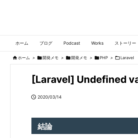
ホーム
ブログ
Podcast
Works
ストーリー

ホーム
>

開発メモ
>

開発メモ
>

PHP
>

Laravel
[Laravel] Undefined v

2020/03/14
結論