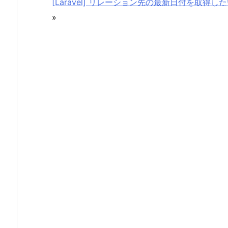
[Laravel] リレーション先の最新日付を取得し
»