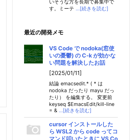
いそうな方を長期で募集中で
す。ミーテ
…[続きを読む]
最近の開発メモ
VS Code で nodoka(窓使
いの憂鬱) の C-k が効かな
い問題を解決したお話
[2025/01/11]
結論 emacsedit.* ( * は
nodoka だったり mayu だっ
たり） を編集する。 変更前
keyseq $EmacsEdit/kill-line
= &
…[続きを読む]
cursor インストールした
ら WSL2 から code ってコ
マンド叩いたときに VS Co