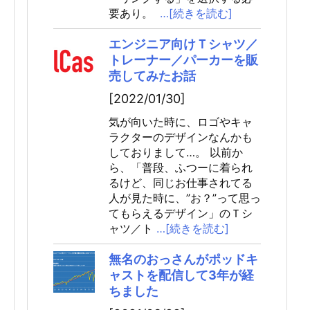
要あり。
…[続きを読む]
エンジニア向けＴシャツ／
トレーナー／パーカーを販
売してみたお話
[2022/01/30]
気が向いた時に、ロゴやキャ
ラクターのデザインなんかも
しておりまして…。 以前か
ら、「普段、ふつーに着られ
るけど、同じお仕事されてる
de.php)
{"userId":1234567890,"exception":"[object]
(Erro
人が見た時に、”お？”って思っ
てもらえるデザイン」のＴシ
ャツ／ト
…[続きを読む]
無名のおっさんがポッドキ
ャストを配信して3年が経
ちました