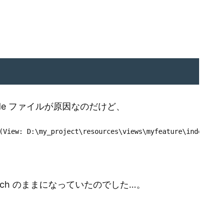
blade ファイルが原因なのだけど、
(View:
D:\my_project\resources\views\myfeature\index.bla
reach のままになっていたのでした…。