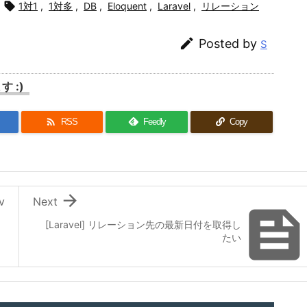

1対1
,
1対多
,
DB
,
Eloquent
,
Laravel
,
リレーション

Posted by
S
 :)

RSS
Feedly
Copy

v
Next
[Laravel] リレーション先の最新日付を取得し
たい