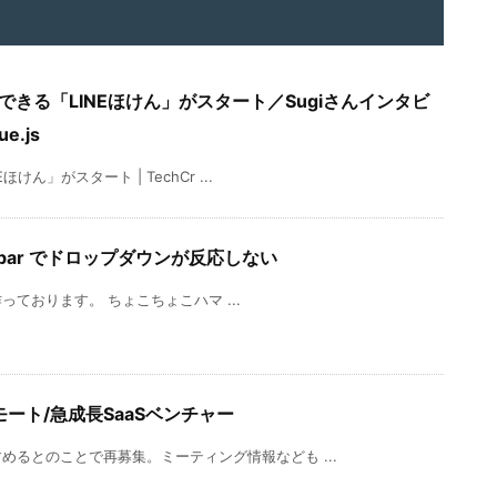
入できる「LINEほけん」がスタート／Sugiさんインタビ
e.js
ん」がスタート | TechCr ...
4 | navbar でドロップダウンが反応しない
を作っております。 ちょこちょこハマ ...
リモート/急成長SaaSベンチャー
るとのことで再募集。ミーティング情報なども ...