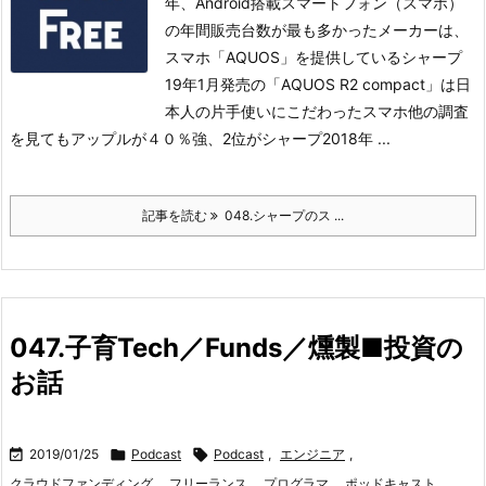
年、Android搭載スマートフォン（スマホ）
の年間販売台数が最も多かったメーカーは、
スマホ「AQUOS」を提供しているシャープ
19年1月発売の「AQUOS R2 compact」は日
本人の片手使いにこだわったスマホ
他の調査
を見てもアップルが４０％強、2位がシャープ2018年 ...
記事を読む
048.シャープのス ...
047.子育Tech／Funds／燻製■投資の
お話

2019/01/25

Podcast

Podcast
,
エンジニア
,
クラウドファンディング
,
フリーランス
,
プログラマ
,
ポッドキャスト
,