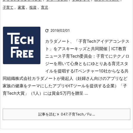
子育て
,
家電
,
投資
,
育児

2019/02/01
カラダノート、「子育Techアイデアコンテス
ト」をアスキーキッズと共同開催 | ICT教育
ニュース子育Tech委員会：子育てにテクノロ
ジーを用いて心身ともにゆとりある育児スタ
イルを提唱するITベンチャー10社からなる共
同組織
株式会社カラダノートが発起人（妊婦さん向けのアプリなど
家族の健康をテーマにしたアプリやITツールを提供する企業）
「子
育Tech大賞」（1人）には賞金5万円を贈呈 ...
記事を読む
047.子育Tech／Fu ...