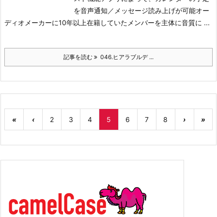
を音声通知／メッセージ読み上げが可能
オー
ディオメーカーに10年以上在籍していたメンバーを主体に音質に ...
記事を読む
046.ヒアラブルデ ...
«
‹
2
3
4
5
6
7
8
›
»