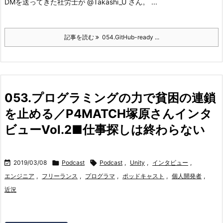
DMを送ってきた社労士が @Takashi_U さん。 ...
記事を読む
054.GitHub-ready ...
053.プログラミングの力で貧困の連鎖
を止める／P4MATCH塚原さんインタ
ビューVol.2■仕事探しは終わらない

2019/03/08

Podcast

Podcast
,
Unity
,
インタビュー
,
エンジニア
,
フリーランス
,
プログラマ
,
ポッドキャスト
,
個人開発者
,
近況