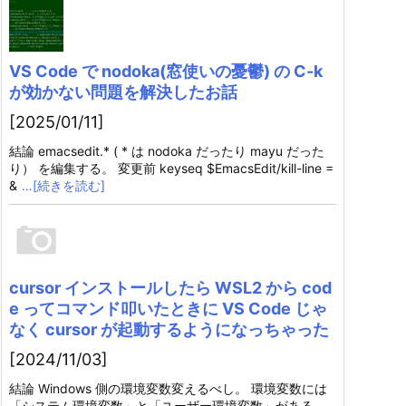
VS Code で nodoka(窓使いの憂鬱) の C-k
が効かない問題を解決したお話
[2025/01/11]
結論 emacsedit.* ( * は nodoka だったり mayu だった
り） を編集する。 変更前 keyseq $EmacsEdit/kill-line =
&
…[続きを読む]
cursor インストールしたら WSL2 から cod
e ってコマンド叩いたときに VS Code じゃ
なく cursor が起動するようになっちゃった
[2024/11/03]
結論 Windows 側の環境変数変えるべし。 環境変数には
「システム環境変数」と「ユーザー環境変数」がある。