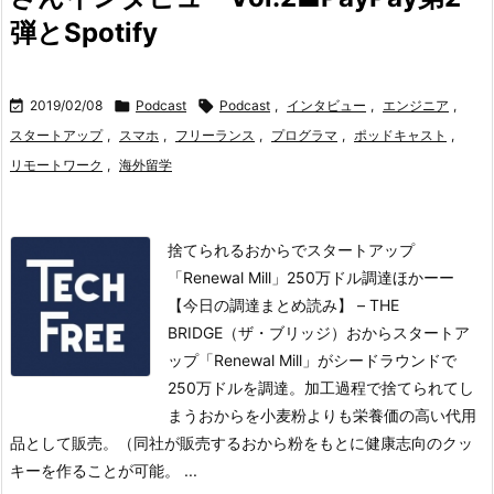
弾とSpotify

2019/02/08

Podcast

Podcast
,
インタビュー
,
エンジニア
,
スタートアップ
,
スマホ
,
フリーランス
,
プログラマ
,
ポッドキャスト
,
リモートワーク
,
海外留学
捨てられるおからでスタートアップ
「Renewal Mill」250万ドル調達ほかーー
【今日の調達まとめ読み】 – THE
BRIDGE（ザ・ブリッジ）おからスタートア
ップ「Renewal Mill」がシードラウンドで
250万ドルを調達。
加工過程で捨てられてし
まうおからを小麦粉よりも栄養価の高い代用
品として販売。（同社が販売するおから粉をもとに健康志向のクッ
キーを作ることが可能。 ...