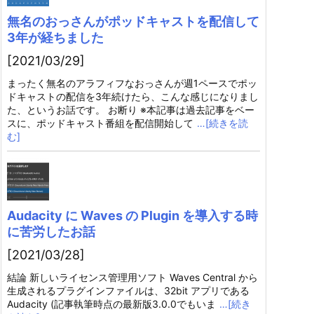
無名のおっさんがポッドキャストを配信して
3年が経ちました
[2021/03/29]
まったく無名のアラフィフなおっさんが週1ペースでポッ
ドキャストの配信を3年続けたら、こんな感じになりまし
た、というお話です。 お断り ※本記事は過去記事をベー
スに、ポッドキャスト番組を配信開始して
…[続きを読
む]
Audacity に Waves の Plugin を導入する時
に苦労したお話
[2021/03/28]
結論 新しいライセンス管理用ソフト Waves Central から
生成されるプラグインファイルは、32bit アプリである
Audacity (記事執筆時点の最新版3.0.0でもいま
…[続き