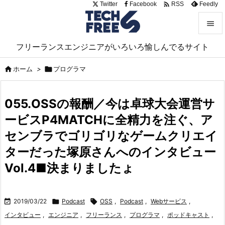

Twitter
Facebook
Feedly
RSS


フリーランスエンジニアがいろいろ愉しんでるサイト
メニュ


ホーム
>

プログラマ
サイド

055.OSSの報酬／今は卓球大会運営サ
前へ
ービスP4MATCHに全精力を注ぐ、ア

次へ
センブラでゴリゴリなゲームクリエイ

ターだった塚原さんへのインタビュー
検索
Vol.4■決まりましたょ

2019/03/22

Podcast

OSS
,
Podcast
,
Webサービス
,
インタビュー
,
エンジニア
,
フリーランス
,
プログラマ
,
ポッドキャスト
,