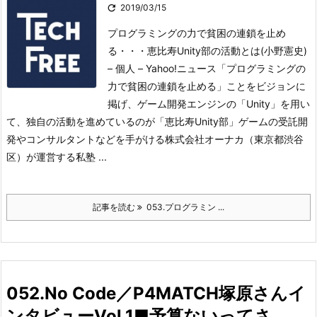

2019/03/15
プログラミングの力で貧困の連鎖を止め
る・・・恵比寿Unity部の活動とは(小野憲史)
– 個人 – Yahoo!ニュース「プログラミングの
力で貧困の連鎖を止める」ことをビジョンに
掲げ、ゲーム開発エンジンの「Unity」を用い
て、独自の活動を進めているのが「恵比寿Unity部」
ゲームの受託開
発やコンサルタントなどを手がける株式会社オーナカ（東京都渋谷
区）が運営する私塾 ...
記事を読む
053.プログラミン ...
052.No Code／P4MATCH塚原さんイ
ンタビューVol.1■予算ないってさ