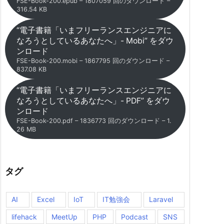
FSE-Book-200.epub – 1807059 回のダウンロード –
316.54 KB
“電子書籍「いまフリーランスエンジニアに
なろうとしているあなたへ」- Mobi” をダウ
ンロード
FSE-Book-200.mobi – 1867795 回のダウンロード –
837.08 KB
“電子書籍「いまフリーランスエンジニアに
なろうとしているあなたへ」- PDF” をダウ
ンロード
FSE-Book-200.pdf – 1836773 回のダウンロード – 1.
26 MB
タグ
AI
Excel
IoT
IT勉強会
Laravel
lifehack
MeetUp
PHP
Podcast
SNS