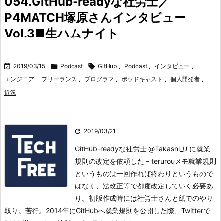
054.GitHub-readyな社労士／
P4MATCH塚原さんインタビュー
Vol.3■生ハムナイト

2019/03/15

Podcast

GitHub
,
Podcast
,
インタビュー
,
エンジニア
,
フリーランス
,
プログラマ
,
ポッドキャスト
,
個人開発者
,
近況

2019/03/21
GitHub-readyな社労士 @Takashi_U に就業
規則の改定を依頼した – terurouメモ就業規則
というものは一回作れば終わりというもので
はなく、法改正等で都度改定していく必要あ
り。
初版作成時には社労士さんと紙でのやり
取り。苦行。
2014年にGitHubへ就業規則を公開した際、Twitterで