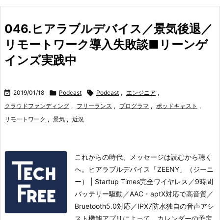
046.ヒアラブルデバイス／景気後退／
リモートワーク導入失敗談■リーンゲ
インズ実践中

2019/01/18

Podcast

Podcast
,
エンジニア
,
クラウドファンディング
,
フリーランス
,
プログラマ
,
ポッドキャスト
,
リモートワーク
,
景気
,
近況
これからの時代、メッセージは読むから聴く
へ。ヒアラブルデバイス「ZEENY」（ジーニ
ー） | Startup Times完全ワイヤレス／9時間
バッテリー駆動／AAC・aptX対応で高音質／
Bruetooth5.0対応／IPX7防水
独自の音声アシ
スト機能アプリによって、カレンダーの予定