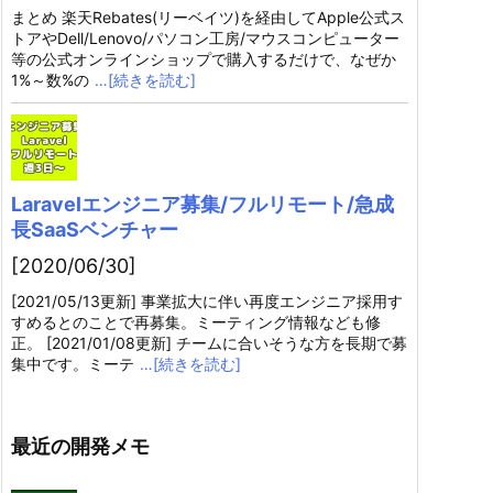
まとめ 楽天Rebates(リーベイツ)を経由してApple公式ス
トアやDell/Lenovo/パソコン工房/マウスコンピューター
等の公式オンラインショップで購入するだけで、なぜか
1%～数%の
…[続きを読む]
Laravelエンジニア募集/フルリモート/急成
長SaaSベンチャー
[2020/06/30]
[2021/05/13更新] 事業拡大に伴い再度エンジニア採用す
すめるとのことで再募集。ミーティング情報なども修
正。 [2021/01/08更新] チームに合いそうな方を長期で募
集中です。ミーテ
…[続きを読む]
最近の開発メモ