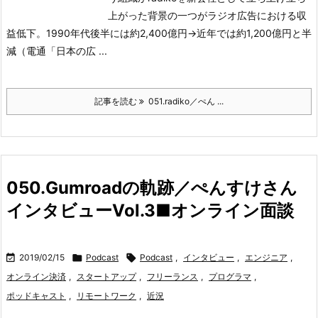
上がった背景の一つがラジオ広告における収
益低下。1990年代後半には約2,400億円→近年では約1,200億円と半
減（電通「日本の広 ...
記事を読む
051.radiko／ぺん ...
050.Gumroadの軌跡／ぺんすけさん
インタビューVol.3■オンライン面談

2019/02/15

Podcast

Podcast
,
インタビュー
,
エンジニア
,
オンライン決済
,
スタートアップ
,
フリーランス
,
プログラマ
,
ポッドキャスト
,
リモートワーク
,
近況