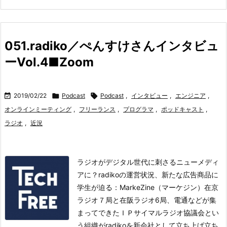
051.radiko／ぺんすけさんインタビュ
ーVol.4■Zoom

2019/02/22

Podcast

Podcast
,
インタビュー
,
エンジニア
,
オンラインミーティング
,
フリーランス
,
プログラマ
,
ポッドキャスト
,
ラジオ
,
近況
ラジオがデジタル世代に刺さるニューメディ
アに？radikoの運営状況、新たな広告商品に
学生が迫る：MarkeZine（マーケジン）在京
ラジオ７局と在阪ラジオ6局、電通などが集
まってできたＩＰサイマルラジオ協議会とい
う組織がradikoを新会社として立ち上げ
立ち