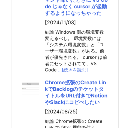
de じゃなく cursor が起動
するようになっちゃった
[2024/11/03]
結論 Windows 側の環境変数
変えるべし。 環境変数には
「システム環境変数」と「ユ
ーザー環境変数」がある。前
者が優先される。 cursor は前
者にセットされてて、VS
Code
…[続きを読む]
Chrome拡張のCreate Lin
kでBacklogのチケットタ
イトルをURL付きでNotion
やSlackにコピぺしたい
[2024/08/25]
結論 Chrome拡張の Create
Link で filter 機能を使う