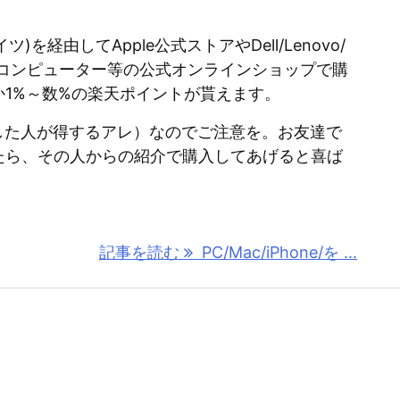
イツ)を経由してApple公式ストアやDell/Lenovo/
スコンピューター等の公式オンラインショップで購
か1%～数%の楽天ポイントが貰えます。
した人が得するアレ）なのでご注意を。お友達で
たら、その人からの紹介で購入してあげると喜ば
記事を読む
PC/Mac/iPhone/を ...