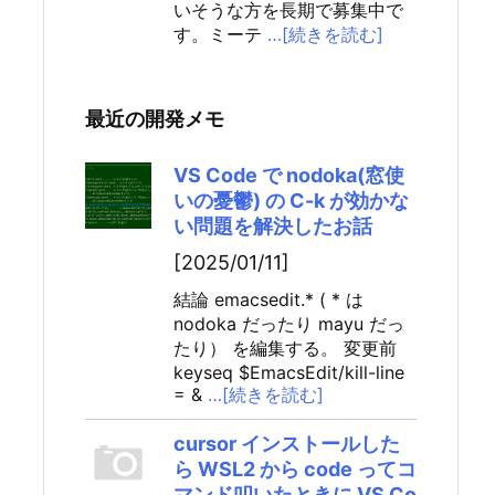
いそうな方を長期で募集中で
す。ミーテ
…[続きを読む]
最近の開発メモ
VS Code で nodoka(窓使
いの憂鬱) の C-k が効かな
い問題を解決したお話
[2025/01/11]
結論 emacsedit.* ( * は
nodoka だったり mayu だっ
たり） を編集する。 変更前
keyseq $EmacsEdit/kill-line
= &
…[続きを読む]
cursor インストールした
ら WSL2 から code ってコ
マンド叩いたときに VS Co