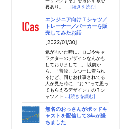
ーリングする」を選択する必
要あり。
…[続きを読む]
エンジニア向けＴシャツ／
トレーナー／パーカーを販
売してみたお話
[2022/01/30]
気が向いた時に、ロゴやキャ
ラクターのデザインなんかも
しておりまして…。 以前か
ら、「普段、ふつーに着られ
るけど、同じお仕事されてる
人が見た時に、”お？”って思っ
てもらえるデザイン」のＴシ
ャツ／ト
…[続きを読む]
無名のおっさんがポッドキ
ャストを配信して3年が経
ちました