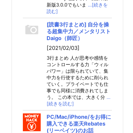
新版3.0.0でもいま
…[続きを
読む]
[読書3行まとめ] 自分を操
る超集中力／メンタリスト
Daigo（師匠）
[2021/02/03]
3行まとめ 人が思考や感情を
コントロールする力「ウィル
パワー」は限られていて、集
中力を行使するために削られ
ていく。プライベートでも仕
事でも同様に消費されてしま
う。 この本では、大きく分
…
[続きを読む]
PC/Mac/iPhone/をお得に
購入できる楽天Rebates
(リーベイツ)のお話