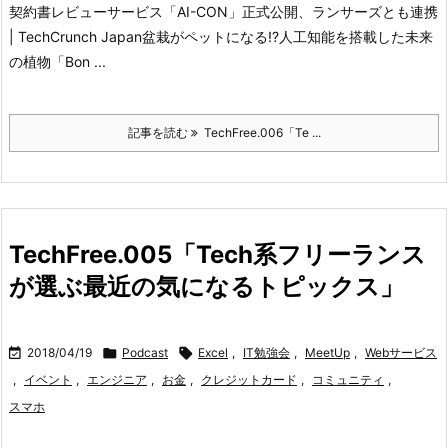
契約書レビューサービス「AI-CON」正式公開、ランサーズとも連携
| TechCrunch Japan
盆栽がペットになる!?人工知能を搭載した未来
の植物「Bon ...
記事を読む
TechFree.006「Te ...
TechFree.005「Tech系フリーランス
が選ぶ最近の気になるトピックス」

2018/04/19

Podcast

Excel
,
IT勉強会
,
MeetUp
,
Webサービス
,
イベント
,
エンジニア
,
お金
,
クレジットカード
,
コミュニティ
,
スマホ