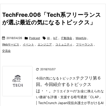
TechFree.006「Tech系フリーランス
が選ぶ最近の気になるトピックス」

2018/04/26

Podcast

AI
,
IoT
,
IT勉強会
,
MeetUp
,
Webサービス
,
イベント
,
エンジニア
,
コミュニティ
,
フリーランス
,
交流会

2018/10/07
テクフリ第６
今回の気になるトピックス
回。今回紹介するトピックス
は・・。
クリエイターの“お金に換えられな
い価値”を評価・支援する暗号通貨「CLAP」
| TechCrunch Japan
現役弁護士が手がけるAI