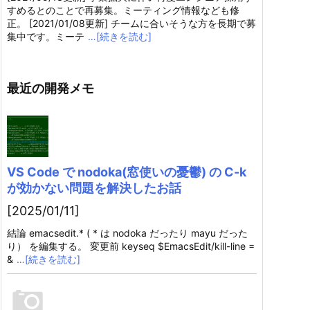
すめるとのことで再募集。ミーティング情報なども修
正。 [2021/01/08更新] チームに合いそうな方を長期で募
集中です。ミーテ
…[続きを読む]
最近の開発メモ
VS Code で nodoka(窓使いの憂鬱) の C-k
が効かない問題を解決したお話
[2025/01/11]
結論 emacsedit.* ( * は nodoka だったり mayu だった
り） を編集する。 変更前 keyseq $EmacsEdit/kill-line =
&
…[続きを読む]