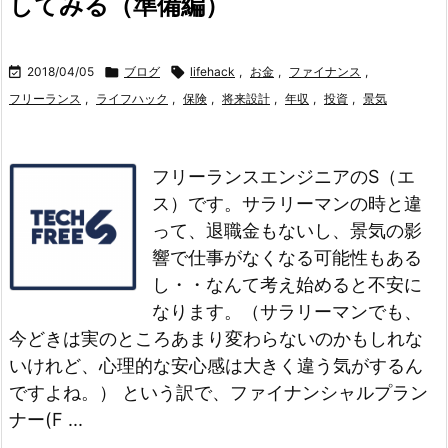
してみる（準備編）

2018/04/05

ブログ

lifehack
,
お金
,
ファイナンス
,
フリーランス
,
ライフハック
,
保険
,
将来設計
,
年収
,
投資
,
景気
フリーランスエンジニアのS（エ
ス）です。
サラリーマンの時と違
って、退職金もないし、景気の影
響で仕事がなくなる可能性もある
し・・なんて考え始めると不安に
なります。
（サラリーマンでも、
今どきは実のところあまり変わらないのかもしれな
いけれど、心理的な安心感は大きく違う気がするん
ですよね。）
という訳で、ファイナンシャルプラン
ナー(F ...