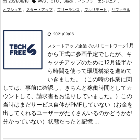

2021/08/18

AWS
,
CTO
,
Slack
,
インフラ
,
エンジニア
,
オフショア
,
スタートアップ
,
フリーランス
,
フルリモート
,
リファラル

2021/09/06
1月
スタートアップ企業でのリモートワーク
から正式に参画予定でしたが、キ
ャッチアップのために12月後半か
ら時間を使って環境構築を進めて
いきました。（この時の作業に関
しては、事前に確認し、きちんと稼働時間としてカ
ウントして、請求書もお送りしていました。）
この
当時はまだサービス自体がPMFしていない（お金を
出してくれるユーザーがたくさんいるのかどうかが
分かっていない）状態だったと記憶 ...