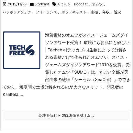

2019/11/29

Podcast

GitHub
,
Podcast
,
オムツ
,
パラボラアンテナ
,
フリーランス
,
ポッドキャスト
,
南極
,
年収
,
近況
海藻素材のオムツがスイス・ジェームズダイ
ソンアワード受賞！ 環境にもお肌にも優しい
| Techable(テッカブル)生物によって分解さ
れる素材だけで作られたオムツが、スイス・
ジェームズダイソンアワード2019を受賞。
受
賞したオムツ「SUMO」は、丸ごと全部が天
然由来の繊維「シーセル（SeaCell）」ででき
ており、短期間で土壌分解されるのが大きなメリット。
開発者の
Kahlfeld ...
記事を読む
092.海藻素材オム ...