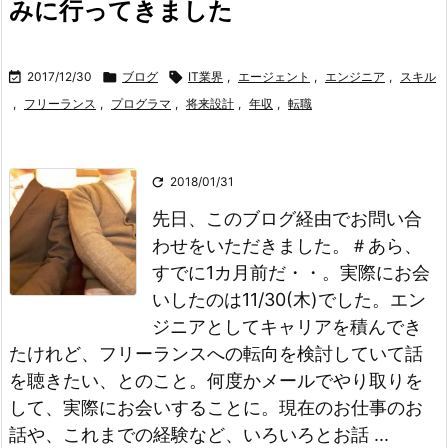
みに行ってきました

2017/12/30

ブログ

IT業界
,
エージェント
,
エンジニア
,
スキル
,
フリーランス
,
プログラマ
,
将来設計
,
年収
,
転職

2018/01/31
先日、このブログ経由でお問い合
わせをいただきました。
＃あら、
すでに1カ月前だ・・。実際にお会
いしたのは11/30(木)でした。
エン
ジニアとしてキャリアを積んでき
たけれど、フリーランスへの転向を検討していて話
を聴きたい、とのこと。
何度かメールでやり取りを
して、実際にお会いすることに。
現在のお仕事のお
話や、これまでの経験など、いろいろとお話 ...