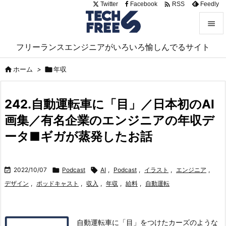

Twitter
Facebook
Feedly
RSS


フリーランスエンジニアがいろいろ愉しんでるサイト
メニュ


ホーム
>

年収
サイド

242.自動運転車に「目」／日本初のAI
前へ
画集／有名企業のエンジニアの年収デ

次へ
ータ■ギガが蒸発したお話

検索

2022/10/07

Podcast

AI
,
Podcast
,
イラスト
,
エンジニア
,
デザイン
,
ポッドキャスト
,
収入
,
年収
,
給料
,
自動運転
自動運転車に「目」をつけたカーズのような