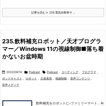
記事を読む
236.電気自動車サ ...
235.飲料補充ロボット／天才プログラ
マー／Windows 11の視線制御■落ち着
かないお盆時期

2022/08/19

Podcast

Podcast
,
コーディング
,
プログラマ
,
ポッドキャスト
,
ロボット
,
正規表現
,
視線制御
,
音声コンテンツ
,
音声メディア
飲料補充をロボットに–ファミリーマート、AI