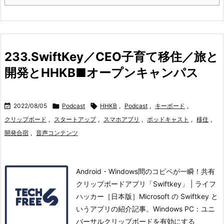
233.SwiftKey／CEO子育て移住／旅と
開発とHHKB■オープンキャンパス

2022/08/05

Podcast

HHKB
,
Podcast
,
キーボード
,
クリップボード
,
スタートアップ
,
スマホアプリ
,
ポッドキャスト
,
移住
,
開発合宿
,
音声コンテンツ
Android・Windows間のコピペが一瞬！共有
クリップボードアプリ「Swiftkey」 | ライフ
ハッカー［日本版］Microsoft の Swiftkey と
いうアプリの紹介記事。Windows PC：ユニ
バーサルクリップボードを有効にする