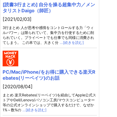
[読書3行まとめ] 自分を操る超集中力／メン
タリストDaigo（師匠）
[2021/02/03]
3行まとめ 人が思考や感情をコントロールする力「ウィ
ルパワー」は限られていて、集中力を行使するために削
られていく。プライベートでも仕事でも同様に消費され
てしまう。 この本では、大きく分
…[続きを読む]
PC/Mac/iPhone/をお得に購入できる楽天R
ebates(リーベイツ)のお話
[2020/08/04]
まとめ 楽天Rebates(リーベイツ)を経由してApple公式ス
トアやDell/Lenovo/パソコン工房/マウスコンピューター
等の公式オンラインショップで購入するだけで、なぜか
1%～数%の
…[続きを読む]