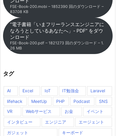
ンロード
FSE-Book-200.mobi – 1852390 回のダウンロード –
837.08 KB
“電子書籍「いまフリーランスエンジニアに
なろうとしているあなたへ」- PDF” をダウ
ンロード
FSE-Book-200.pdf – 1821273 回のダウンロード – 1.
26 MB
タグ
AI
Excel
IoT
IT勉強会
Laravel
lifehack
MeetUp
PHP
Podcast
SNS
VR
Webサービス
お金
イベント
インタビュー
エンジニア
エージェント
ガジェット
キーボード