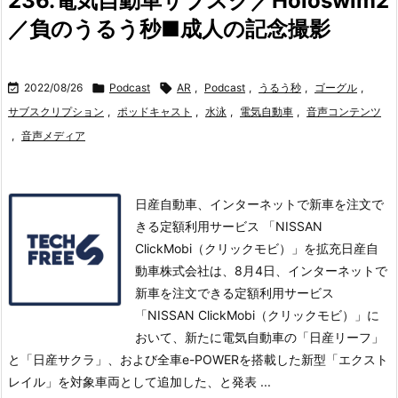
236.電気自動車サブスク／Holoswim2
／負のうるう秒■成人の記念撮影

2022/08/26

Podcast

AR
,
Podcast
,
うるう秒
,
ゴーグル
,
サブスクリプション
,
ポッドキャスト
,
水泳
,
電気自動車
,
音声コンテンツ
,
音声メディア
日産自動車、インターネットで新車を注文で
きる定額利用サービス 「NISSAN
ClickMobi（クリックモビ）」を拡充日産自
動車株式会社は、8月4日、インターネットで
新車を注文できる定額利用サービス
「NISSAN ClickMobi（クリックモビ）」に
おいて、新たに電気自動車の「日産リーフ」
と「日産サクラ」、および全車e-POWERを搭載した新型「エクスト
レイル」を対象車両として追加した、と発表 ...