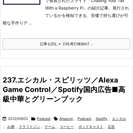
で発表されたスライド「Chasing Your Tail
With a Raspberry Pi」の紹介記事。
尾行され
ているかを検知できる、安価で持ち運びが可
能な手作りデ ...
記事を読む
238.尾行検知IoT ...
237.エシカル・スピリッツ／Alexa
Game Control／Spotify国内広告■高
級中華とグリーンブック

2022/09/02

Podcast

Amazon
,
Podcast
,
Spotify
,
エシカル
,
お酒
,
クラフトジン
,
ゲーム
,
コーヒー
,
ポッドキャスト
,
広告