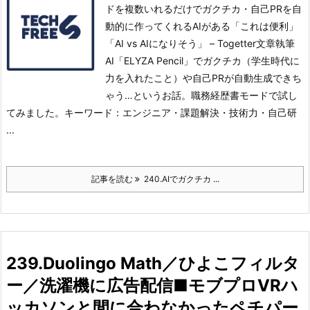
ドを複数いれるだけでガクチカ・自己PRを自
動的に作ってくれるAIがある「これは便利」
「AI vs AIになりそう」 – Togetter文章執筆
AI「ELYZA Pencil」でガクチカ（学生時代に
力を入れたこと）や自己PRが自動生成できち
ゃう…というお話。
職務経歴書モードで試し
てみました。キーワード：エンジニア・課題解決・技術力・自己研
...
記事を読む
240.AIでガクチカ ...
239.Duolingo Math／ひよこフィルタ
ー／洗濯機に広告配信■モブプロVRハ
ッカソンと間に合わなかったペチパー