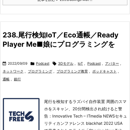
238.尾行検知IoT／Eco通帳／Ready
Player Me■娘にプログラミングを

2022/09/09

Podcast

3Dモデル
,
IoT
,
Podcast
,
アバター
,
ネットワーク
,
プログラミング
,
プログラミング教育
,
ポッドキャスト
,
通帳
,
銀行
尾行を検知するラズパイ自作装置 周囲のスマ
ホをスキャン、20分間検出され続けると警
告：Innovative Tech – ITmedia NEWSセキュ
リティカンファレンス blackhat 2022 USA