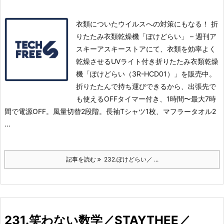
衣類についたウイルスへの対策にもなる！ 折
りたたみ衣類乾燥機「ぽけどらい」 – 週刊ア
スキーアスキーストアにて、衣類を効率よく
乾燥させるUVライト付き折りたたみ衣類乾燥
機「ぽけどらい（3R-HCD01）」を販売中。
折りたたんで持ち運びできるから、出張先で
も使える
OFFタイマー付き、1時間〜最大7時
間で電源OFF。風量切替2段階。
長袖Tシャツ1枚、マフラータオル2
...
記事を読む
232.ぽけどらい／ ...
231.笑わない数学／STAYTHEE／