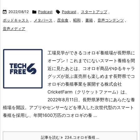

2022/08/12

Podcast

Podcast
,
スタートアップ
,
ポッドキャスト
,
メタバース
,
昆虫食
,
昭和
,
書籍
,
音声コンテンツ
,
音声メディア
工場見学ができるコオロギ養殖場が長野県に
オープン！これまでにないスマート養殖を間
近に見たあとは、コオロギ商品やゆるキャラ
グッズが並ぶ直売所も楽しめます長野県でコ
オロギの養殖事業を展開する株式会社
CricketFarm（クリケットファーム）は、
2022年8月11日、長野県茅野市にあらたな養
殖場を開設。
アプリやセンサーなどを導入した次世代型のスマート
養殖を採用し、年間1600万匹のコオロギの養 ...
記事を読む
234.コオロギ養殖 ...