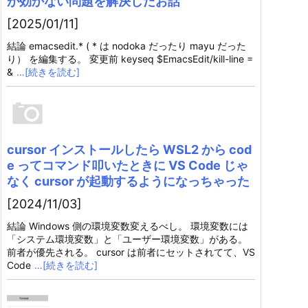
が効かない問題を解決したお話
[2025/01/11]
結論 emacsedit.* ( * は nodoka だったり mayu だった
り） を編集する。 変更前 keyseq $EmacsEdit/kill-line =
&
…[続きを読む]
cursor インストールしたら WSL2 から cod
e ってコマンド叩いたときに VS Code じゃ
なく cursor が起動するようになっちゃった
[2024/11/03]
結論 Windows 側の環境変数変えるべし。 環境変数には
「システム環境変数」と「ユーザー環境変数」がある。
前者が優先される。 cursor は前者にセットされてて、VS
Code
…[続きを読む]