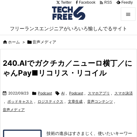

Twitter
Facebook
Feedly
RSS


フリーランスエンジニアがいろいろ愉しんでるサイト
メニュ


ホーム
>

音声メディア
サイド

240.AIでガクチカ／ニューロ横丁／に
前へ
ゃんPay■リコリス・リコイル

次へ


2022/09/23

Podcast

AI
,
Podcast
,
スマホアプリ
,
スマホ決済
検索
,
ポッドキャスト
,
ロジスティクス
,
文章生成
,
音声コンテンツ
,
音声メディア
技術の進歩はすさまじく、使いたいキーワー