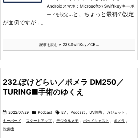
Androidスマホ：Microsoftの Swiftkeyキーボ
…と、ちょっと最初の設定
ードを設定
が面倒ですが…。
記事を読む
233.SwiftKey／CE ...
232.ぽけどらい／ポメラ DM250／
TURING■手術のゆくえ

2022/07/29

Podcast

EV
,
Podcast
,
UV除菌
,
ガジェット
,
キーボード
,
スタートアップ
,
デジタルメモ
,
ポッドキャスト
,
ポメラ
,
乾燥機