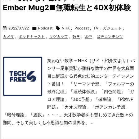
Ember Mug2■無職転生と4DX初体験

2022/07/22

Podcast

NHK
,
Podcast
,
TV
,
ガジェット
,
カメラ
,
ポッドキャスト
,
マグカップ
,
数学
,
水中
,
音声コンテンツ
笑わない数学 – NHK（サイト紹介文より）パ
ンサー尾形貴弘が難解な数学の世界を大真面
目に解説する異色の知的エンターテインメン
ト番組！ 「リーマン予想」「フェルマーの
最終定理」「連続体仮説」「四色問題」「ガ
ロア理論」「abc予想」「確率論」「P対NP
問題」「カオス理論」「ポアンカレ予想」
「暗号理論」「虚数」・・・。天才数学者をも苦しめてきた数々の
難問、そして美しくも不思議な知の世界を、 ...