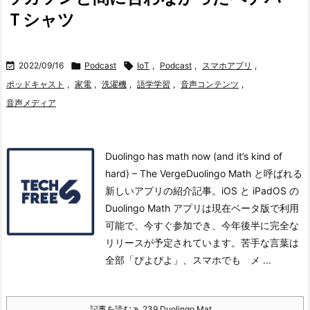
Ｔシャツ

2022/09/16

Podcast

IoT
,
Podcast
,
スマホアプリ
,
ポッドキャスト
,
家電
,
洗濯機
,
語学学習
,
音声コンテンツ
,
音声メディア
Duolingo has math now (and it’s kind of
hard) – The VergeDuolingo Math と呼ばれる
新しいアプリの紹介記事。
iOS と iPadOS の
Duolingo Math アプリは現在ベータ版で利用
可能で、今すぐ参加でき、今年後半に完全な
リリースが予定されています。
苦手な言葉は
全部「ぴよぴよ」、スマホでも メ ...
記事を読む
239.Duolingo Mat ...