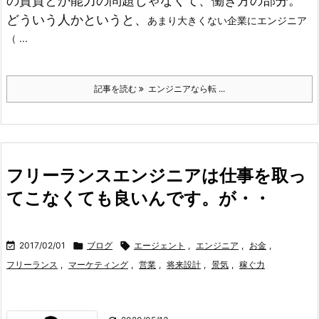
の資質とか能力の問題じゃなくて、働き方の部分。
どういう人かというと、
あまり大きくない企業にエンジニア
（ ...
記事を読む
エンジニアなら転 ...
フリーランスエンジニアは仕事を取っ
てこなくても良いんです。が・・

2017/02/01

ブログ

エージェント
,
エンジニア
,
お金
,
フリーランス
,
マーケティング
,
営業
,
将来設計
,
景気
,
稼ぐ力