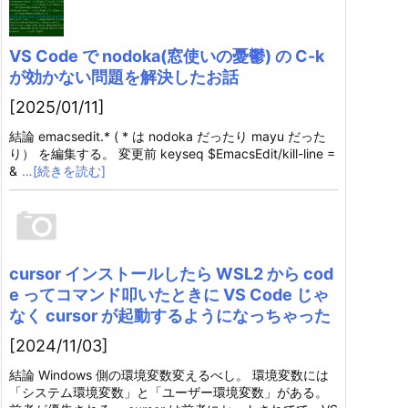
VS Code で nodoka(窓使いの憂鬱) の C-k
が効かない問題を解決したお話
[2025/01/11]
結論 emacsedit.* ( * は nodoka だったり mayu だった
り） を編集する。 変更前 keyseq $EmacsEdit/kill-line =
&
…[続きを読む]
cursor インストールしたら WSL2 から cod
e ってコマンド叩いたときに VS Code じゃ
なく cursor が起動するようになっちゃった
[2024/11/03]
結論 Windows 側の環境変数変えるべし。 環境変数には
「システム環境変数」と「ユーザー環境変数」がある。