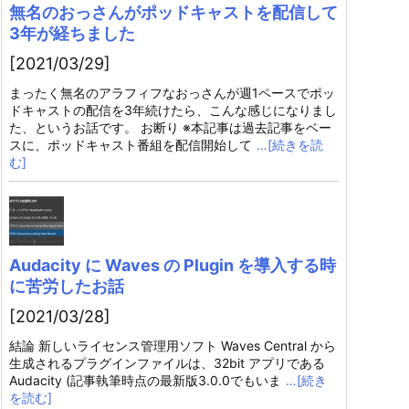
無名のおっさんがポッドキャストを配信して
3年が経ちました
[2021/03/29]
まったく無名のアラフィフなおっさんが週1ペースでポッ
ドキャストの配信を3年続けたら、こんな感じになりまし
た、というお話です。 お断り ※本記事は過去記事をベー
スに、ポッドキャスト番組を配信開始して
…[続きを読
む]
Audacity に Waves の Plugin を導入する時
に苦労したお話
[2021/03/28]
結論 新しいライセンス管理用ソフト Waves Central から
生成されるプラグインファイルは、32bit アプリである
Audacity (記事執筆時点の最新版3.0.0でもいま
…[続き
を読む]