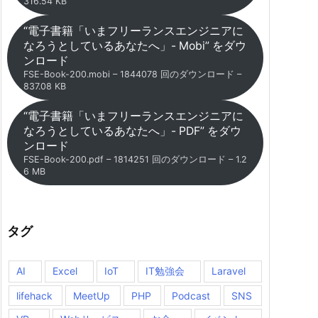
316.54 KB
“電子書籍「いまフリーランスエンジニアに
なろうとしているあなたへ」- Mobi” をダウ
ンロード
FSE-Book-200.mobi – 1844078 回のダウンロード –
837.08 KB
“電子書籍「いまフリーランスエンジニアに
なろうとしているあなたへ」- PDF” をダウ
ンロード
FSE-Book-200.pdf – 1814251 回のダウンロード – 1.2
6 MB
タグ
AI
Excel
IoT
IT勉強会
Laravel
lifehack
MeetUp
PHP
Podcast
SNS