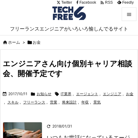

Twitter
Facebook
Feedly
RSS


フリーランスエンジニアがいろいろ愉しんでるサイト
メニュ


ホーム
>

お金
サイド

エンジニアさん向け個別キャリア相談
前へ
会、開催予定です

次へ


2017/10/11

お知らせ

IT業界
,
エージェント
,
エンジニア
,
お金
検索
,
スキル
,
フリーランス
,
営業
,
将来設計
,
年収
,
景気

2018/01/31
いつもお世話になっているエージ