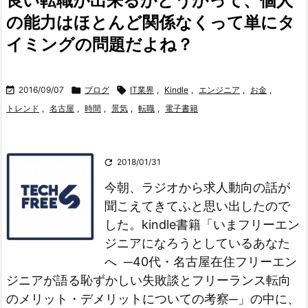
良い転職が出来るかどうかって、個人
の能力はほとんど関係なくって単にタ
イミングの問題だよね？

2016/09/07

ブログ

IT業界
,
Kindle
,
エンジニア
,
お金
,
トレンド
,
名古屋
,
時間
,
景気
,
転職
,
電子書籍

2018/01/31
今朝、ラジオから求人動向の話が
聞こえてきてふと思い出したので
した。
kindle書籍「いまフリーエン
ジニアになろうとしているあなた
へ ─40代・名古屋在住フリーエン
ジニアが語る恥ずかしい失敗談とフリーランス転向
のメリット・デメリットについての考察─」の中に、