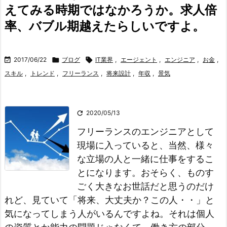
えてみる時期ではなかろうか。求人倍
率、バブル期越えたらしいですよ。

2017/06/22

ブログ

IT業界
,
エージェント
,
エンジニア
,
お金
,
スキル
,
トレンド
,
フリーランス
,
将来設計
,
年収
,
景気

2020/05/13
フリーランスのエンジニアとして
現場に入っていると、当然、様々
な立場の人と一緒に仕事をするこ
とになります。
おそらく、ものす
ごく大きなお世話だと思うのだけ
れど、見ていて「将来、大丈夫か？この人・・」と
気になってしまう人がいるんですよね。
それは個人