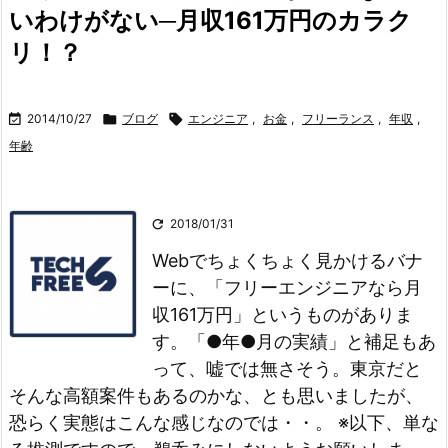
いわけがない─月収161万円のカラク
リ！？

2014/10/27

ブログ

エンジニア
,
お金
,
フリーランス
,
年収
,
年齢

2018/01/31
Webでちょくちょく見かけるバナ
ーに、「フリーエンジニアなら月
収161万円」というものがありま
す。
「●年●月の実績」と補足もあ
って、嘘では無さそう。東京だと
そんな高額案件もあるのかな、とも思いましたが、
恐らく実態はこんな感じなのでは・・。
※以下、単な