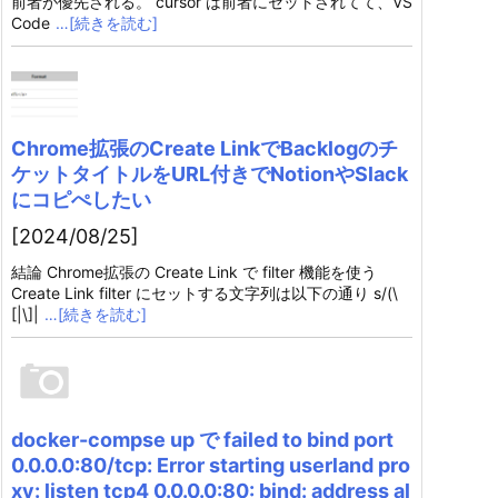
前者が優先される。 cursor は前者にセットされてて、VS
Code
…[続きを読む]
Chrome拡張のCreate LinkでBacklogのチ
ケットタイトルをURL付きでNotionやSlack
にコピぺしたい
[2024/08/25]
結論 Chrome拡張の Create Link で filter 機能を使う
Create Link filter にセットする文字列は以下の通り s/(\
[|\]|
…[続きを読む]
docker-compse up で failed to bind port
0.0.0.0:80/tcp: Error starting userland pro
xy: listen tcp4 0.0.0.0:80: bind: address al