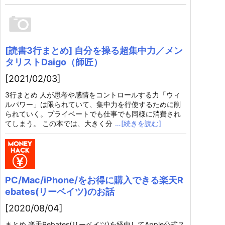
[読書3行まとめ] 自分を操る超集中力／メン
タリストDaigo（師匠）
[2021/02/03]
3行まとめ 人が思考や感情をコントロールする力「ウィ
ルパワー」は限られていて、集中力を行使するために削
られていく。プライベートでも仕事でも同様に消費され
てしまう。 この本では、大きく分
…[続きを読む]
PC/Mac/iPhone/をお得に購入できる楽天R
ebates(リーベイツ)のお話
[2020/08/04]
まとめ 楽天Rebates(リーベイツ)を経由してApple公式ス